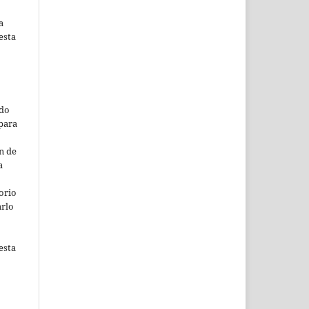
a
esta
ado
para
n de
a
orio
arlo
esta