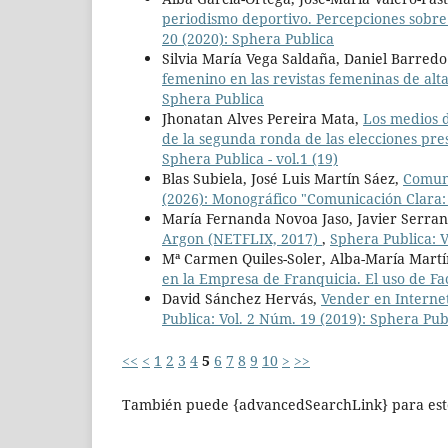
periodismo deportivo. Percepciones sobre 
20 (2020): Sphera Publica
Silvia María Vega Saldaña, Daniel Barred
femenino en las revistas femeninas de al
Sphera Publica
Jhonatan Alves Pereira Mata,
Los medios d
de la segunda ronda de las elecciones pre
Sphera Publica - vol.1 (19)
Blas Subiela, José Luis Martín Sáez,
Comuni
(2026): Monográfico "Comunicación Clara: de
María Fernanda Novoa Jaso, Javier Serra
Argon (NETFLIX, 2017)
,
Sphera Publica: V
Mª Carmen Quiles-Soler, Alba-María Martí
en la Empresa de Franquicia. El uso de Fac
David Sánchez Hervás,
Vender en Internet
Publica: Vol. 2 Núm. 19 (2019): Sphera Pu
<<
<
1
2
3
4
5
6
7
8
9
10
>
>>
También puede {advancedSearchLink} para este