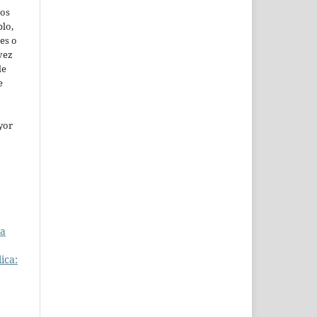
jos
lo,
es o
vez
de
e
yor
ra
ica: