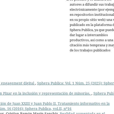
autores a difundir sus traba
electrónicamente (por ejemp
en repositorios institucional
en su propio sitio web) una 
publicado en la plataforma 
Sphera Publica, ya que pued
dar lugar a intercambios
productivos, así como a una
citación más temprana y ma
de los trabajos publicados
y engagement digital
,
Sphera Publica: Vol. 1 Núm. 25 (2025): Sphe
 Pixar en la inclusión y representación de minorías.
,
Sphera Publ
ión de Juan XXIII y Juan Pablo II. Tratamiento informativo en la
úm. 16 (2016): Sphera Publica, vol.II, nº16
tor, Cristian-Ramón Marín-Sanchiz,
Realidad aumentada en el