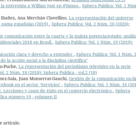
la entrevista a Willian José en #Vamos
,
Sphera Publica: Vol. 1 Nú
o Ibañez, Ana Merchán Clavellino,
La representación del universo
ta gama españolas (2019)
,
Sphera Publica: Vol. 2 Núm. 20 (2020):
e comunicación entre la cuarta y la quinta potencia/estado: anális
sidenciales 2018 en Brasil
,
Sphera Publica: Vol. 1 Núm. 19 (2019):
cación clara y derecho a entender
,
Sphera Publica: Vol. 1 Núm. 
 la acción social a la disciplina científica"
no-Puche,
La representación del periodismo televisivo en la serie
ol. 2 Núm. 18 (2018): Sphera Publica - vol.2 (18)
nez-Sala, Juan Monserrat-Gauchi,
Gestión de la comunicación on-li
ebook en el sector ‘Servicios’
,
Sphera Publica: Vol. 1 Núm. 16 (20
. Lecciones y casos de éxito en el comercio electrónico
,
Sphera
blica número 19 - volumen II
 artículo.