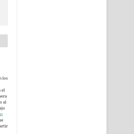
n los
 el
mera
o al
ajo
ns
ue
artir