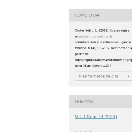
CÓMO CITAR
Cortés Selva, L. (2014). Crecer entre
pantallas. Los medios de
comunicación y la educación.
Sphera
Publica
,
1
(14), 195–197. Recuperado 
partir de
https://sphera.ucam.edu/index.php/s
hera-01/article/view/214
Más formatos de cita
NÚMERO
Vol. 1 Núm. 14 (2014)
SECCIÓN