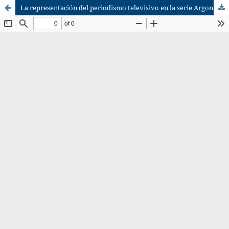
La representación del periodismo televisivo en la serie Argon (NETFLIX, 2017)