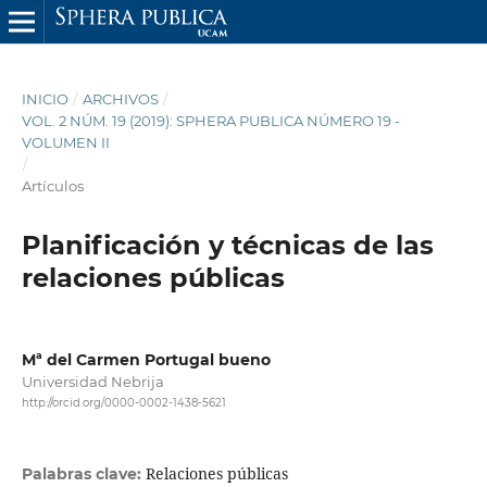
INICIO
/
ARCHIVOS
/
VOL. 2 NÚM. 19 (2019): SPHERA PUBLICA NÚMERO 19 -
VOLUMEN II
/
Artículos
Planificación y técnicas de las
relaciones públicas
Mª del Carmen Portugal bueno
Universidad Nebrija
http://orcid.org/0000-0002-1438-5621
Relaciones públicas
Palabras clave: