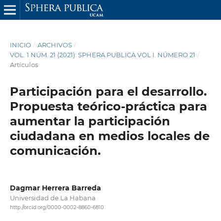
INICIO
/
ARCHIVOS
/
VOL. 1 NÚM. 21 (2021): SPHERA PUBLICA VOL I. NÚMERO 21
/
Artículos
Participación para el desarrollo.
Propuesta teórico-práctica para
aumentar la participación
ciudadana en medios locales de
comunicación.
Dagmar Herrera Barreda
Universidad de La Habana
http://orcid.org/0000-0002-8860-6810