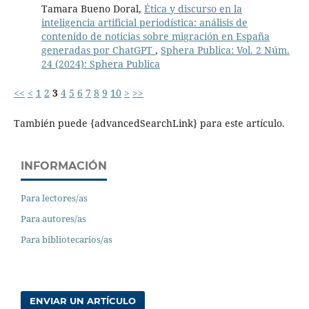
Tamara Bueno Doral,
Ética y discurso en la
inteligencia artificial periodística: análisis de
contenido de noticias sobre migración en España
generadas por ChatGPT
,
Sphera Publica: Vol. 2 Núm.
24 (2024): Sphera Publica
<<
<
1
2
3
4
5
6
7
8
9
10
>
>>
También puede {advancedSearchLink} para este artículo.
INFORMACIÓN
Para lectores/as
Para autores/as
Para bibliotecarios/as
ENVIAR UN ARTÍCULO