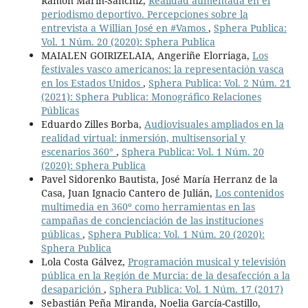
Ramón Marín-Sanchiz,
Realidad aumentada en el
periodismo deportivo. Percepciones sobre la
entrevista a Willian José en #Vamos
,
Sphera Publica:
Vol. 1 Núm. 20 (2020): Sphera Publica
MAIALEN GOIRIZELAIA, Angeriñe Elorriaga,
Los
festivales vasco americanos: la representación vasca
en los Estados Unidos
,
Sphera Publica: Vol. 2 Núm. 21
(2021): Sphera Publica: Monográfico Relaciones
Públicas
Eduardo Zilles Borba,
Audiovisuales ampliados en la
realidad virtual: inmersión, multisensorial y
escenarios 360°
,
Sphera Publica: Vol. 1 Núm. 20
(2020): Sphera Publica
Pavel Sidorenko Bautista, José María Herranz de la
Casa, Juan Ignacio Cantero de Julián,
Los contenidos
multimedia en 360º como herramientas en las
campañas de concienciación de las instituciones
públicas
,
Sphera Publica: Vol. 1 Núm. 20 (2020):
Sphera Publica
Lola Costa Gálvez,
Programación musical y televisión
pública en la Región de Murcia: de la desafección a la
desaparición
,
Sphera Publica: Vol. 1 Núm. 17 (2017)
Sebastián Peña Miranda, Noelia García-Castillo,