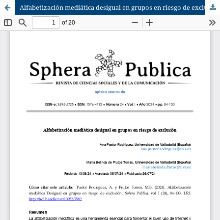
Alfabetización mediática desigual en grupos en riesgo de exclusión