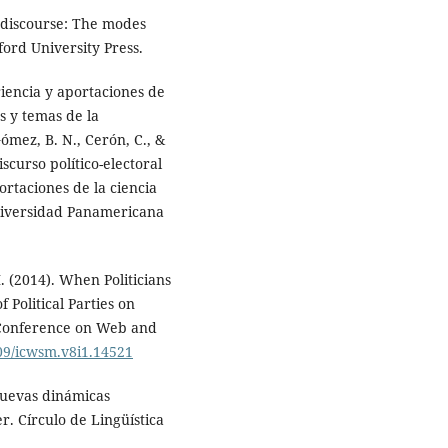
l discourse: The modes
rd University Press.
riencia y aportaciones de
es y temas de la
Gómez, B. N., Cerón, C., &
iscurso político-electoral
portaciones de la ciencia
Universidad Panamericana
M. (2014). When Politicians
 Political Parties on
I Conference on Web and
609/icwsm.v8i1.14521
Nuevas dinámicas
r. Círculo de Lingüística