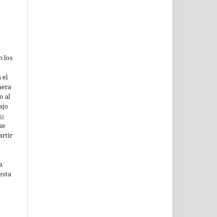
n los
 el
mera
o al
ajo
ns
ue
artir
a
esta