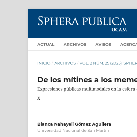
ACTUAL
ARCHIVOS
AVISOS
ACERC
INICIO
/
ARCHIVOS
/
VOL. 2 NÚM. 25 (2025): SPH
De los mítines a los mem
Expresiones públicas multimodales en la esfera 
X
Blanca Nahayeli Gómez Aguilera
Universidad Nacional de San Martín