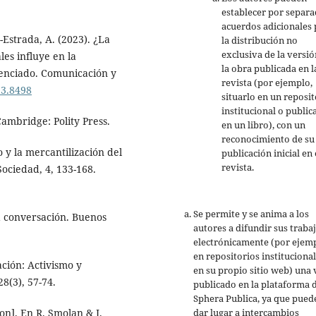
establecer por separ
acuerdos adicionales 
Estrada, A. (2023). ¿La
la distribución no
exclusiva de la versió
les influye en la
la obra publicada en l
erenciado. Comunicación y
revista (por ejemplo,
23.8498
situarlo en un reposit
institucional o public
Cambridge: Polity Press.
en un libro), con un
reconocimiento de su
so y la mercantilización del
publicación inicial en 
revista.
Sociedad, 4, 133-168.
Se permite y se anima a los
 la conversación. Buenos
autores a difundir sus traba
electrónicamente (por ejemp
en repositorios institucional
ación: Activismo y
en su propio sitio web) una 
8(3), 57-74.
publicado en la plataforma 
Sphera Publica, ya que pued
dar lugar a intercambios
on]. En R. Smolan & J.