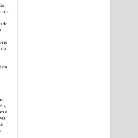
ado
para
n de
a
orio
arlo
esta
jos
lo,
es o
vez
de
e