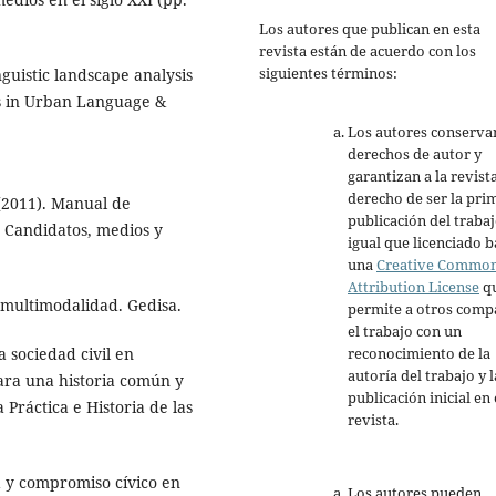
Los autores que publican en esta
revista están de acuerdo con los
siguientes términos:
nguistic landscape analysis
rs in Urban Language &
Los autores conserva
derechos de autor y
garantizan a la revista
derecho de ser la pri
. (2011). Manual de
publicación del trabaj
: Candidatos, medios y
igual que licenciado b
una
Creative Commo
Attribution License
q
a multimodalidad. Gedisa.
permite a otros comp
el trabajo con un
reconocimiento de la
a sociedad civil en
autoría del trabajo y l
ara una historia común y
publicación inicial en 
 Práctica e Historia de las
revista.
a y compromiso cívico en
Los autores pueden