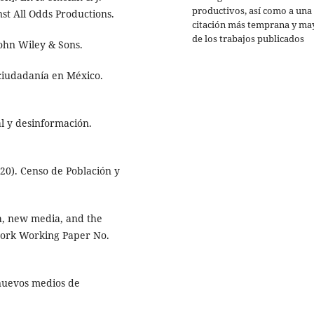
productivos, así como a una
st All Odds Productions.
citación más temprana y ma
de los trabajos publicados
John Wiley & Sons.
 ciudadanía en México.
al y desinformación.
020). Censo de Población y
th, new media, and the
twork Working Paper No.
s nuevos medios de