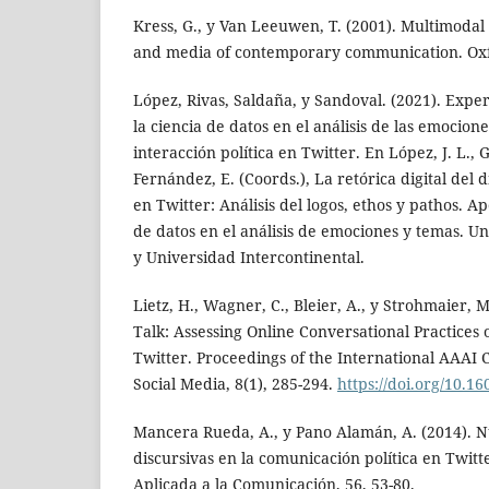
Kress, G., y Van Leeuwen, T. (2001). Multimoda
and media of contemporary communication. Oxfo
López, Rivas, Saldaña, y Sandoval. (2021). Expe
la ciencia de datos en el análisis de las emocion
interacción política en Twitter. En López, J. L., 
Fernández, E. (Coords.), La retórica digital del d
en Twitter: Análisis del logos, ethos y pathos. A
de datos en el análisis de emociones y temas. 
y Universidad Intercontinental.
Lietz, H., Wagner, C., Bleier, A., y Strohmaier, 
Talk: Assessing Online Conversational Practices of
Twitter. Proceedings of the International AAA
Social Media, 8(1), 285-294.
https://doi.org/10.1
Mancera Rueda, A., y Pano Alamán, A. (2014). 
discursivas en la comunicación política en Twitte
Aplicada a la Comunicación, 56, 53-80.