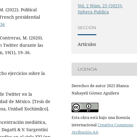
Vol. 2 Núm. 25 (2025):
. (2022). Political
Sphera Publica
French presidential
436
SECCIÓN
 Contreras, M. (2020).
Artículos
 Twitter durante las
, 19(1), 19–36.
LICENCIA
cho ejercicios sobre la
Derechos de autor 2025 Blanca
Nahayeli Gómez Aguilera
de Twitter en la
udad de México. [Tesis de
na, Unidad Xochimilco].
Esta obra está bajo una licencia
oncentración mediática,
internacional
Creative Commons
. Dagatti & V. Sargentini
Atribución 4.0
.
edios en el siglo XXI (pp.