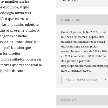
se manifiestan las
s discursos, y qué
odología mixta y el
tificó que en 2018
CÓMO CITAR
ias al pasado, mientras
das al presente y futuro.
Gómez Aguilera, B. N. (2025). De los
mágenes editadas,
mítines a los memes : Expresiones
 usuarios. Concluimos que
públicas multimodales en la esfera
digital durante las campañas
 política, sino que
electorales mexicanas de 2018 y 2024
en los diseños
en X.
Sphera Publica
,
2
(25), 108–134.
. Los resultados ponen en
Recuperado a partir de
itativos que reconozcan la
https://sphera.ucam.edu/index.php/s
igitales durante
hera-01/article/view/540
Más formatos de cita
NÚMERO