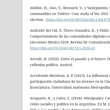
Abdine, H., Guo, Y., Rennard, V., y Vazirgiannis, M
communities on Twitter: Case study of the 2022 
election..
https://doi.org/10.48550/arXiv.2204.07
Andrade del Cid, P., Flores González, R., y Pablo
Comportamiento de las comunidades digitales en
elecciones México 2018. Revista De Comunicación
https://doi.org/10.26441/RC19.1-2020-A2
Arendt, H. (2020). Entre el pasado y el futuro: O
reflexión política. Austral.
Arredondo Mendoza, A. P. (2023). La influencia 
participación ciudadana de los jóvenes en la Ci
licenciatura, Universidad Autónoma Metropolita
Aruguete, N., y Calvo, E. (2018). #Desiguales: C
redes sociales y política en la Argentina. En M. J
(Eds.), Los pueblos de la democracia: Política y m