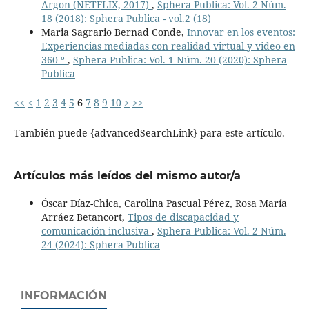
Argon (NETFLIX, 2017)
,
Sphera Publica: Vol. 2 Núm.
18 (2018): Sphera Publica - vol.2 (18)
Maria Sagrario Bernad Conde,
Innovar en los eventos:
Experiencias mediadas con realidad virtual y video en
360 º
,
Sphera Publica: Vol. 1 Núm. 20 (2020): Sphera
Publica
<<
<
1
2
3
4
5
6
7
8
9
10
>
>>
También puede {advancedSearchLink} para este artículo.
Artículos más leídos del mismo autor/a
Óscar Díaz-Chica, Carolina Pascual Pérez, Rosa María
Arráez Betancort,
Tipos de discapacidad y
comunicación inclusiva
,
Sphera Publica: Vol. 2 Núm.
24 (2024): Sphera Publica
INFORMACIÓN