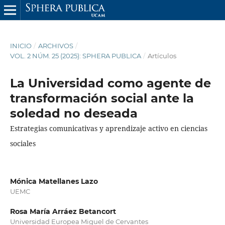
INICIO
/
ARCHIVOS
/
VOL. 2 NÚM. 25 (2025): SPHERA PUBLICA
/
Artículos
La Universidad como agente de
transformación social ante la
soledad no deseada
Estrategias comunicativas y aprendizaje activo en ciencias
sociales
Mónica Matellanes Lazo
UEMC
Rosa María Arráez Betancort
Universidad Europea Miguel de Cervantes