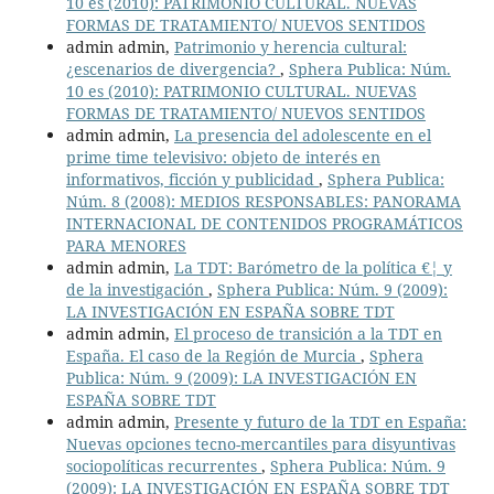
10 es (2010): PATRIMONIO CULTURAL. NUEVAS
FORMAS DE TRATAMIENTO/ NUEVOS SENTIDOS
admin admin,
Patrimonio y herencia cultural:
¿escenarios de divergencia?
,
Sphera Publica: Núm.
10 es (2010): PATRIMONIO CULTURAL. NUEVAS
FORMAS DE TRATAMIENTO/ NUEVOS SENTIDOS
admin admin,
La presencia del adolescente en el
prime time televisivo: objeto de interés en
informativos, ficción y publicidad
,
Sphera Publica:
Núm. 8 (2008): MEDIOS RESPONSABLES: PANORAMA
INTERNACIONAL DE CONTENIDOS PROGRAMÁTICOS
PARA MENORES
admin admin,
La TDT: Barómetro de la política €¦ y
de la investigación
,
Sphera Publica: Núm. 9 (2009):
LA INVESTIGACIÓN EN ESPAÑA SOBRE TDT
admin admin,
El proceso de transición a la TDT en
España. El caso de la Región de Murcia
,
Sphera
Publica: Núm. 9 (2009): LA INVESTIGACIÓN EN
ESPAÑA SOBRE TDT
admin admin,
Presente y futuro de la TDT en España:
Nuevas opciones tecno-mercantiles para disyuntivas
sociopolíticas recurrentes
,
Sphera Publica: Núm. 9
(2009): LA INVESTIGACIÓN EN ESPAÑA SOBRE TDT