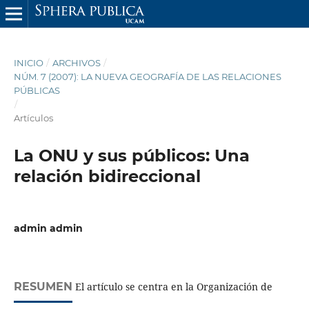
INICIO
/
ARCHIVOS
/
NÚM. 7 (2007): LA NUEVA GEOGRAFÍA DE LAS RELACIONES
PÚBLICAS
/
Artículos
La ONU y sus públicos: Una
relación bidireccional
admin admin
RESUMEN
El artículo se centra en la Organización de