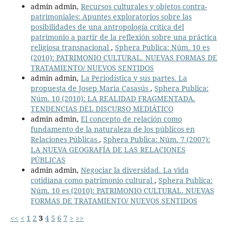
admin admin,
Recursos culturales y objetos contra-
patrimoniales: Apuntes exploratorios sobre las
posibilidades de una antropología crítica del
patrimonio a partir de la reflexión sobre una práctica
religiosa transnacional
,
Sphera Publica: Núm. 10 es
(2010): PATRIMONIO CULTURAL. NUEVAS FORMAS DE
TRATAMIENTO/ NUEVOS SENTIDOS
admin admin,
La Periodística y sus partes. La
propuesta de Josep Maria Casasús
,
Sphera Publica:
Núm. 10 (2010): LA REALIDAD FRAGMENTADA.
TENDENCIAS DEL DISCURSO MEDIÁTICO
admin admin,
El concepto de relación como
fundamento de la naturaleza de los públicos en
Relaciones Públicas
,
Sphera Publica: Núm. 7 (2007):
LA NUEVA GEOGRAFÍA DE LAS RELACIONES
PÚBLICAS
admin admin,
Negociar la diversidad. La vida
cotidiana como patrimonio cultural
,
Sphera Publica:
Núm. 10 es (2010): PATRIMONIO CULTURAL. NUEVAS
FORMAS DE TRATAMIENTO/ NUEVOS SENTIDOS
<<
<
1
2
3
4
5
6
7
>
>>