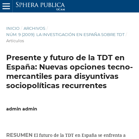
INICIO
/
ARCHIVOS
/
NÚM. 9 (2009): LA INVESTIGACIÓN EN ESPAÑA SOBRE TDT
/
Artículos
Presente y futuro de la TDT en
España: Nuevas opciones tecno-
mercantiles para disyuntivas
sociopolíticas recurrentes
admin admin
RESUMEN
El futuro de la TDT en España se enfrenta a