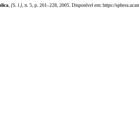
lica
,
[S. l.]
, n. 5, p. 201–228, 2005. Disponível em: https://sphera.uc