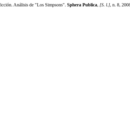
icción. Análisis de "Los Simpsons".
Sphera Publica
,
[S. l.]
, n. 8, 20