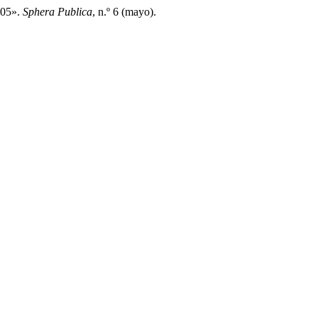
005».
Sphera Publica
, n.º 6 (mayo).