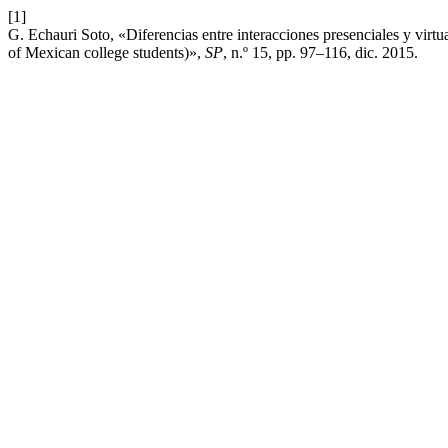
[1]
G. Echauri Soto, «Diferencias entre interacciones presenciales y virtua
of Mexican college students)»,
SP
, n.º 15, pp. 97–116, dic. 2015.