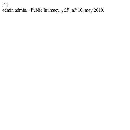
[1]
admin admin, «Public Intimacy»,
SP
, n.º 10, may 2010.