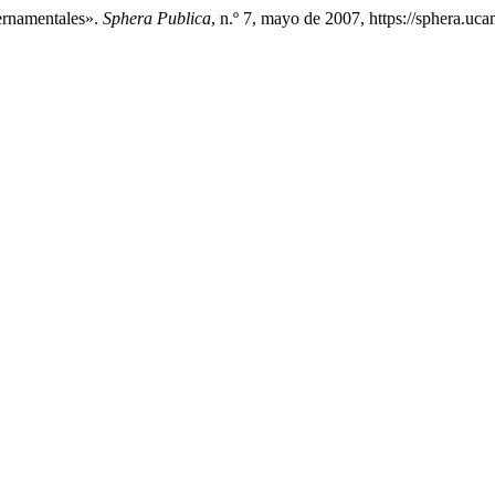
ernamentales».
Sphera Publica
, n.º 7, mayo de 2007, https://sphera.uc