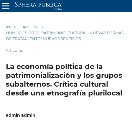
INICIO
/
ARCHIVOS
/
NÚM. 10 ES (2010): PATRIMONIO CULTURAL. NUEVAS FORMAS
DE TRATAMIENTO/ NUEVOS SENTIDOS
/
Artículos
La economía política de la
patrimonialización y los grupos
subalternos. Crítica cultural
desde una etnografía plurilocal
admin admin