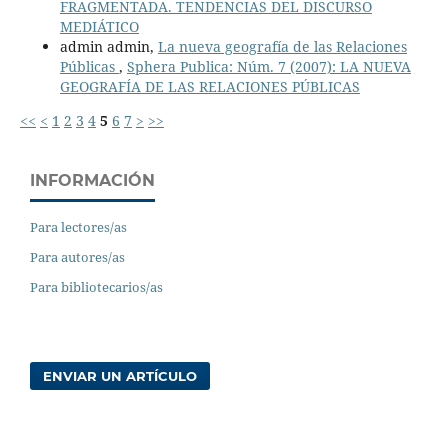
FRAGMENTADA. TENDENCIAS DEL DISCURSO
MEDIÁTICO
admin admin,
La nueva geografía de las Relaciones
Públicas
,
Sphera Publica: Núm. 7 (2007): LA NUEVA
GEOGRAFÍA DE LAS RELACIONES PÚBLICAS
<<
<
1
2
3
4
5
6
7
>
>>
INFORMACIÓN
Para lectores/as
Para autores/as
Para bibliotecarios/as
ENVIAR UN ARTÍCULO