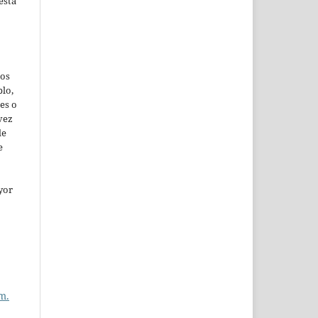
esta
jos
lo,
es o
vez
de
e
yor
m.