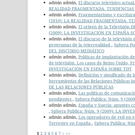
admin admin,
El discurso televisivo actua
REALIDAD FRAGMENTADA. TENDENCIAS 
admin admin,
Fragmentarismo y escritura
(2010): LA REALIDAD FRAGMENTADA. T
admin admin,
El origen de la Televisión D
(2009): LA INVESTIGACIÓN EN ESPAÑA S
admin admin,
El discurso de la televisión
programas de la telerrealidad
,
Sphera P
DEL DISCURSO MEDIÁTICO
admin admin,
Políticas de implantación d
de televisión. Los casos de Reino Unido, F
INVESTIGACIÓN EN ESPAÑA SOBRE TDT
admin admin,
Definición y significado de
herramientas de las Relaciones Públicas in
DE LAS RELACIONES PÚBLICAS
admin admin,
Las políticas de comunicaci
pendientes
,
Sphera Publica: Núm. 9 (20
admin admin,
España y Suecia: apuntes co
,
Sphera Publica: Núm. 9 (2009): LA IN
admin admin,
Los operadores de red en el
Terrestre en España
,
Sphera Publica: N
1
2
3
4
5
6
7
>
>>