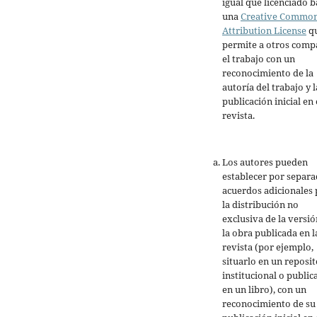
igual que licenciado b
una
Creative Commo
Attribution License
q
permite a otros comp
el trabajo con un
reconocimiento de la
autoría del trabajo y l
publicación inicial en 
revista.
Los autores pueden
establecer por separ
acuerdos adicionales 
la distribución no
exclusiva de la versió
la obra publicada en l
revista (por ejemplo,
situarlo en un reposit
institucional o public
en un libro), con un
reconocimiento de su