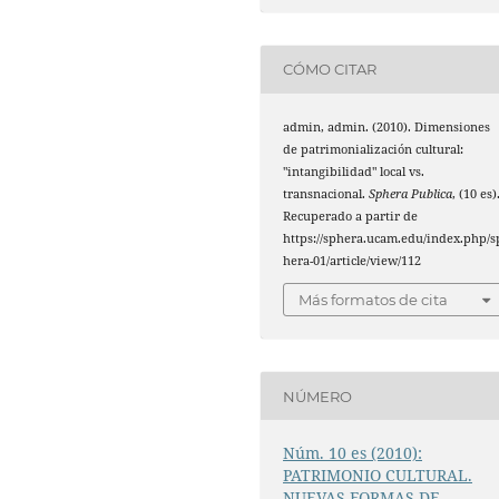
CÓMO CITAR
admin, admin. (2010). Dimensiones
de patrimonialización cultural:
"intangibilidad" local vs.
transnacional.
Sphera Publica
, (10 es)
Recuperado a partir de
https://sphera.ucam.edu/index.php/s
hera-01/article/view/112
Más formatos de cita
NÚMERO
Núm. 10 es (2010):
PATRIMONIO CULTURAL.
NUEVAS FORMAS DE