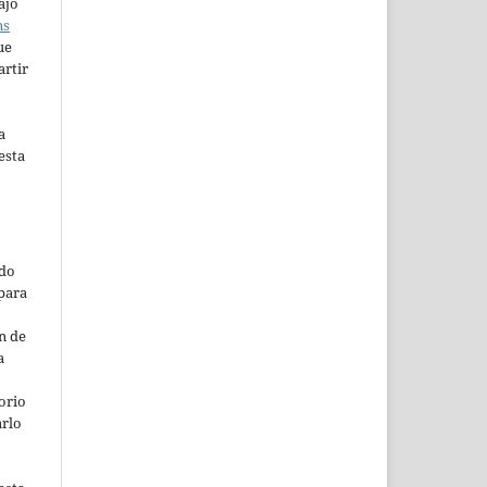
ajo
ns
ue
artir
a
esta
ado
para
n de
a
orio
arlo