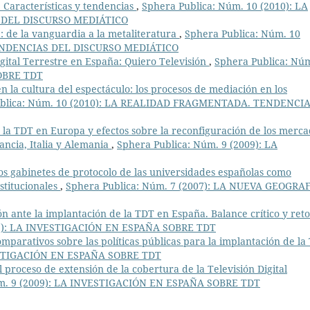
l. Características y tendencias
,
Sphera Publica: Núm. 10 (2010): LA
DEL DISCURSO MEDIÁTICO
: de la vanguardia a la metaliteratura
,
Sphera Publica: Núm. 10
ENDENCIAS DEL DISCURSO MEDIÁTICO
igital Terrestre en España: Quiero Televisión
,
Sphera Publica: Núm
OBRE TDT
 en la cultura del espectáculo: los procesos de mediación en los
ublica: Núm. 10 (2010): LA REALIDAD FRAGMENTADA. TENDENCI
e la TDT en Europa y efectos sobre la reconfiguración de los merc
rancia, Italia y Alemania
,
Sphera Publica: Núm. 9 (2009): LA
 los gabinetes de protocolo de las universidades españolas como
stitucionales
,
Sphera Publica: Núm. 7 (2007): LA NUEVA GEOGRA
ón ante la implantación de la TDT en España. Balance crítico y reto
09): LA INVESTIGACIÓN EN ESPAÑA SOBRE TDT
mparativos sobre las políticas públicas para la implantación de la
VESTIGACIÓN EN ESPAÑA SOBRE TDT
 proceso de extensión de la cobertura de la Televisión Digital
úm. 9 (2009): LA INVESTIGACIÓN EN ESPAÑA SOBRE TDT