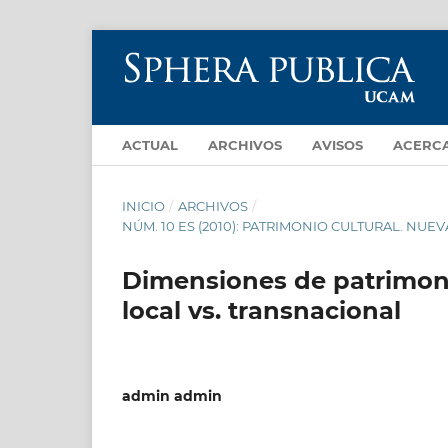
ACTUAL
ARCHIVOS
AVISOS
ACERC
INICIO
/
ARCHIVOS
/
NÚM. 10 ES (2010): PATRIMONIO CULTURAL. NU
Dimensiones de patrimonia
local vs. transnacional
admin admin