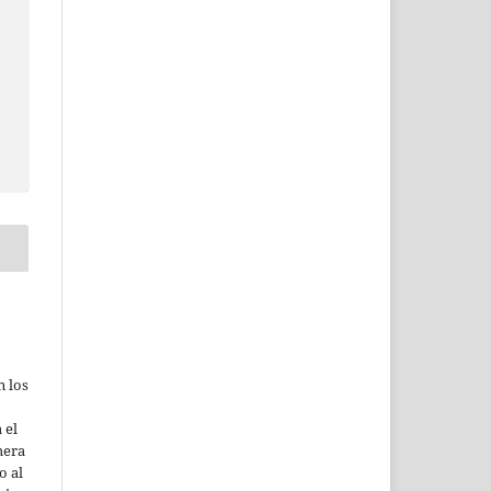
n los
 el
mera
o al