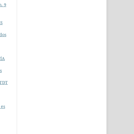
. 9
AS
ados
FÍA
s
 TDT
 es