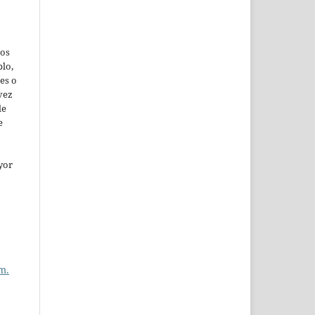
jos
lo,
es o
vez
de
e
yor
m.