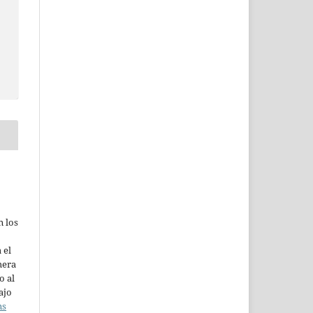
n los
 el
mera
o al
ajo
ns