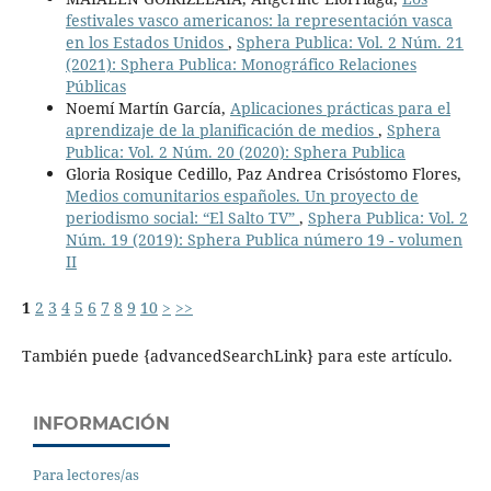
festivales vasco americanos: la representación vasca
en los Estados Unidos
,
Sphera Publica: Vol. 2 Núm. 21
(2021): Sphera Publica: Monográfico Relaciones
Públicas
Noemí Martín García,
Aplicaciones prácticas para el
aprendizaje de la planificación de medios
,
Sphera
Publica: Vol. 2 Núm. 20 (2020): Sphera Publica
Gloria Rosique Cedillo, Paz Andrea Crisóstomo Flores,
Medios comunitarios españoles. Un proyecto de
periodismo social: “El Salto TV”
,
Sphera Publica: Vol. 2
Núm. 19 (2019): Sphera Publica número 19 - volumen
II
1
2
3
4
5
6
7
8
9
10
>
>>
También puede {advancedSearchLink} para este artículo.
INFORMACIÓN
Para lectores/as