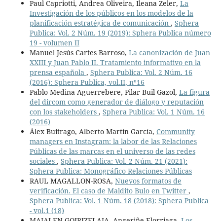
Paul Capriotti, Andrea Oliveira, Ileana Zeler,
La
Investigación de los públicos en los modelos de la
planificación estratégica de comunicación
,
Sphera
Publica: Vol. 2 Núm. 19 (2019): Sphera Publica número
19 - volumen II
Manuel Jesús Cartes Barroso,
La canonización de Juan
XXIII y Juan Pablo II. Tratamiento informativo en la
prensa española
,
Sphera Publica: Vol. 2 Núm. 16
(2016): Sphera Publica, vol.II, nº16
Pablo Medina Aguerrebere, Pilar Buil Gazol,
La figura
del dircom como generador de diálogo y reputación
con los stakeholders
,
Sphera Publica: Vol. 1 Núm. 16
(2016)
Álex Buitrago, Alberto Martín García,
Community
managers en Instagram: la labor de las Relaciones
Públicas de las marcas en el universo de las redes
sociales
,
Sphera Publica: Vol. 2 Núm. 21 (2021):
Sphera Publica: Monográfico Relaciones Públicas
RAUL MAGALLON-ROSA,
Nuevos formatos de
verificación. El caso de Maldito Bulo en Twitter
,
Sphera Publica: Vol. 1 Núm. 18 (2018): Sphera Publica
- vol.1 (18)
MAIALEN GOIRIZELAIA, Angeriñe Elorriaga,
Los