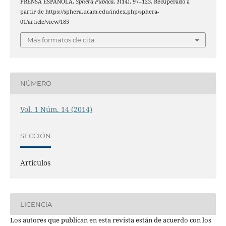
PRENSA ESPAÑOLA.
Sphera Publica
,
1
(14), 97–123. Recuperado a
partir de https://sphera.ucam.edu/index.php/sphera-
01/article/view/185
Más formatos de cita
NÚMERO
Vol. 1 Núm. 14 (2014)
SECCIÓN
Artículos
LICENCIA
Los autores que publican en esta revista están de acuerdo con los