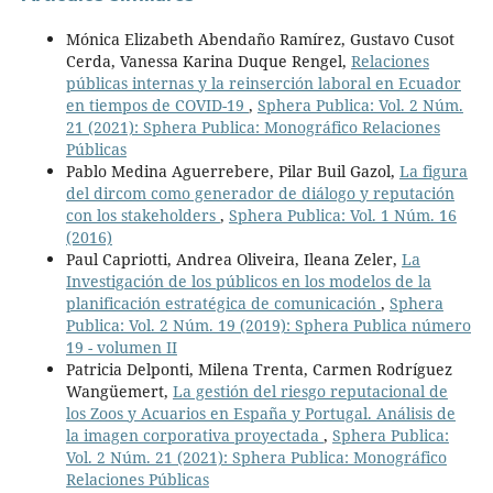
Mónica Elizabeth Abendaño Ramírez, Gustavo Cusot
Cerda, Vanessa Karina Duque Rengel,
Relaciones
públicas internas y la reinserción laboral en Ecuador
en tiempos de COVID-19
,
Sphera Publica: Vol. 2 Núm.
21 (2021): Sphera Publica: Monográfico Relaciones
Públicas
Pablo Medina Aguerrebere, Pilar Buil Gazol,
La figura
del dircom como generador de diálogo y reputación
con los stakeholders
,
Sphera Publica: Vol. 1 Núm. 16
(2016)
Paul Capriotti, Andrea Oliveira, Ileana Zeler,
La
Investigación de los públicos en los modelos de la
planificación estratégica de comunicación
,
Sphera
Publica: Vol. 2 Núm. 19 (2019): Sphera Publica número
19 - volumen II
Patricia Delponti, Milena Trenta, Carmen Rodríguez
Wangüemert,
La gestión del riesgo reputacional de
los Zoos y Acuarios en España y Portugal. Análisis de
la imagen corporativa proyectada
,
Sphera Publica:
Vol. 2 Núm. 21 (2021): Sphera Publica: Monográfico
Relaciones Públicas