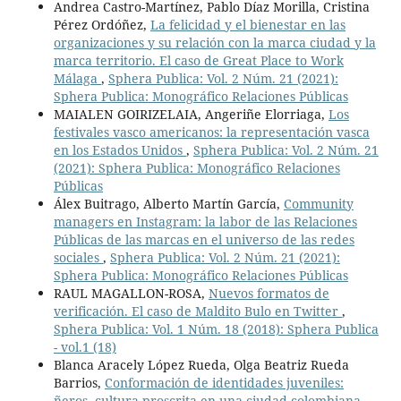
Andrea Castro-Martínez, Pablo Díaz Morilla, Cristina
Pérez Ordóñez,
La felicidad y el bienestar en las
organizaciones y su relación con la marca ciudad y la
marca territorio. El caso de Great Place to Work
Málaga
,
Sphera Publica: Vol. 2 Núm. 21 (2021):
Sphera Publica: Monográfico Relaciones Públicas
MAIALEN GOIRIZELAIA, Angeriñe Elorriaga,
Los
festivales vasco americanos: la representación vasca
en los Estados Unidos
,
Sphera Publica: Vol. 2 Núm. 21
(2021): Sphera Publica: Monográfico Relaciones
Públicas
Álex Buitrago, Alberto Martín García,
Community
managers en Instagram: la labor de las Relaciones
Públicas de las marcas en el universo de las redes
sociales
,
Sphera Publica: Vol. 2 Núm. 21 (2021):
Sphera Publica: Monográfico Relaciones Públicas
RAUL MAGALLON-ROSA,
Nuevos formatos de
verificación. El caso de Maldito Bulo en Twitter
,
Sphera Publica: Vol. 1 Núm. 18 (2018): Sphera Publica
- vol.1 (18)
Blanca Aracely López Rueda, Olga Beatriz Rueda
Barrios,
Conformación de identidades juveniles:
ñeros, cultura proscrita en una ciudad colombiana
,