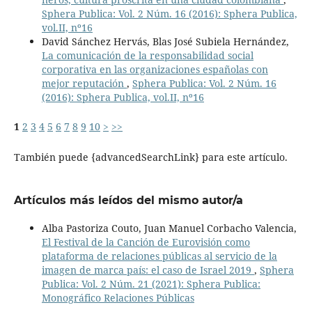
Sphera Publica: Vol. 2 Núm. 16 (2016): Sphera Publica,
vol.II, nº16
David Sánchez Hervás, Blas José Subiela Hernández,
La comunicación de la responsabilidad social
corporativa en las organizaciones españolas con
mejor reputación
,
Sphera Publica: Vol. 2 Núm. 16
(2016): Sphera Publica, vol.II, nº16
1
2
3
4
5
6
7
8
9
10
>
>>
También puede {advancedSearchLink} para este artículo.
Artículos más leídos del mismo autor/a
Alba Pastoriza Couto, Juan Manuel Corbacho Valencia,
El Festival de la Canción de Eurovisión como
plataforma de relaciones públicas al servicio de la
imagen de marca país: el caso de Israel 2019
,
Sphera
Publica: Vol. 2 Núm. 21 (2021): Sphera Publica:
Monográfico Relaciones Públicas