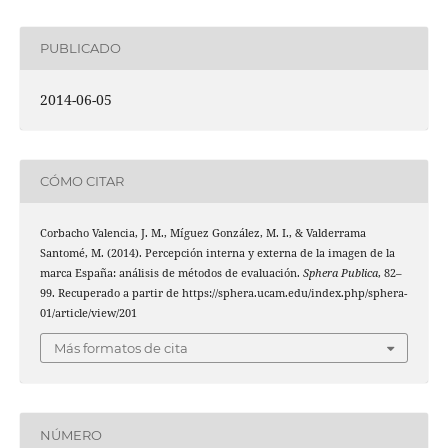
PUBLICADO
2014-06-05
CÓMO CITAR
Corbacho Valencia, J. M., Míguez González, M. I., & Valderrama
Santomé, M. (2014). Percepción interna y externa de la imagen de la
marca España: análisis de métodos de evaluación.
Sphera Publica
, 82–
99. Recuperado a partir de https://sphera.ucam.edu/index.php/sphera-
01/article/view/201
Más formatos de cita
NÚMERO