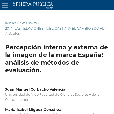
INICIO
/
ARCHIVOS
/
2014: LAS RELACIONES PÚBLICAS PARA EL CAMBIO SOCIAL
/
Artículos
Percepción interna y externa de
la imagen de la marca España:
análisis de métodos de
evaluación.
Juan Manuel Corbacho Valencia
Universidad de Vigo Facultad de Ciencias Sociales y de la
Comunicación
María Isabel Míguez González