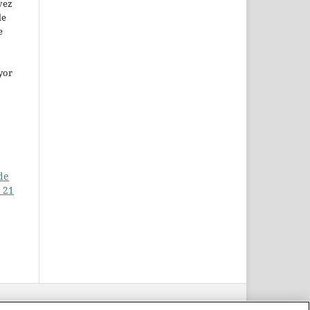
vez
de
e
yor
de
 21