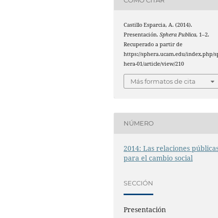
Castillo Esparcia, A. (2014).
Presentación.
Sphera Publica
, 1–2.
Recuperado a partir de
https://sphera.ucam.edu/index.php/s
hera-01/article/view/210
Más formatos de cita
NÚMERO
2014: Las relaciones pública
para el cambio social
SECCIÓN
Presentación