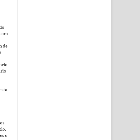
ado
para
n de
a
orio
arlo
esta
jos
lo,
es o