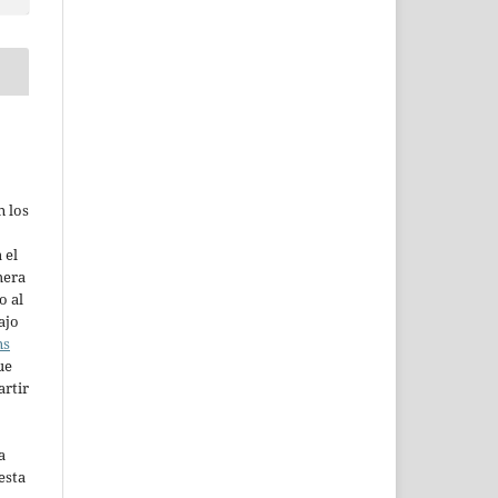
n los
 el
mera
o al
ajo
ns
ue
artir
a
esta