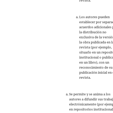
revista.
Los autores pueden
establecer por separ
acuerdos adicionales 
la distribución no
exclusiva de la versió
la obra publicada en l
revista (por ejemplo,
situarlo en un reposit
institucional o public
en un libro), con un
reconocimiento de su
publicación inicial en 
revista.
Se permite y se anima a los
autores a difundir sus traba
electrónicamente (por ejemp
en repositorios institucional