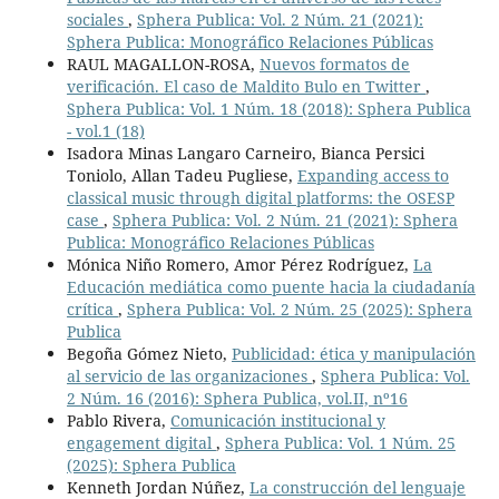
sociales
,
Sphera Publica: Vol. 2 Núm. 21 (2021):
Sphera Publica: Monográfico Relaciones Públicas
RAUL MAGALLON-ROSA,
Nuevos formatos de
verificación. El caso de Maldito Bulo en Twitter
,
Sphera Publica: Vol. 1 Núm. 18 (2018): Sphera Publica
- vol.1 (18)
Isadora Minas Langaro Carneiro, Bianca Persici
Toniolo, Allan Tadeu Pugliese,
Expanding access to
classical music through digital platforms: the OSESP
case
,
Sphera Publica: Vol. 2 Núm. 21 (2021): Sphera
Publica: Monográfico Relaciones Públicas
Mónica Niño Romero, Amor Pérez Rodríguez,
La
Educación mediática como puente hacia la ciudadanía
crítica
,
Sphera Publica: Vol. 2 Núm. 25 (2025): Sphera
Publica
Begoña Gómez Nieto,
Publicidad: ética y manipulación
al servicio de las organizaciones
,
Sphera Publica: Vol.
2 Núm. 16 (2016): Sphera Publica, vol.II, nº16
Pablo Rivera,
Comunicación institucional y
engagement digital
,
Sphera Publica: Vol. 1 Núm. 25
(2025): Sphera Publica
Kenneth Jordan Núñez,
La construcción del lenguaje