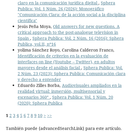
claro en la comunicación jurídica digital
,
Sphera
Publica: Vol. 1 Núm. 26 (2026): Monográfico
"Comunicación Clara: de la acción social a la disciplina
científica"
Jesús Peña Moya,
Old answers for new questions. A
critical approach to the post-analogue television in
Spain
,
Sphera Publica: Vol. 2 Núm. 16 (2016): Sphera
Publica, vol.II, nº16
yolima Sánchez Royo, Carolina Calderon Franco,
Identificación de criterios en la evaluación de
interfaces on line (Youtube – Twitter), en adultos
mayores desde el análisis facial
,
Sphera Publica: Vol.
2 Núm. 23 (2023): Sphera Publica: Comunicación clara
y derecho a entender
Eduardo Zilles Borba,
Audiovisuales ampliados en la
realidad virtual: inmersión, multisensorial y
escenarios 360°
,
Sphera Publica: Vol. 1 Núm. 20
(2020): Sphera Publica
1
2
3
4
5
6
7
8
9
10
>
>>
También puede {advancedSearchLink} para este artículo.