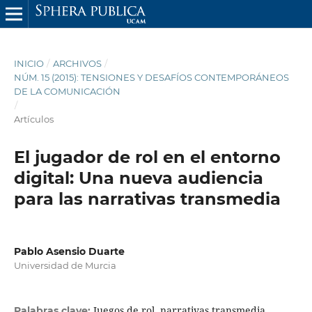
INICIO
/
ARCHIVOS
/
NÚM. 15 (2015): TENSIONES Y DESAFÍOS CONTEMPORÁNEOS
DE LA COMUNICACIÓN
/
Artículos
El jugador de rol en el entorno
digital: Una nueva audiencia
para las narrativas transmedia
Pablo Asensio Duarte
Universidad de Murcia
Juegos de rol, narrativas transmedia,
Palabras clave: