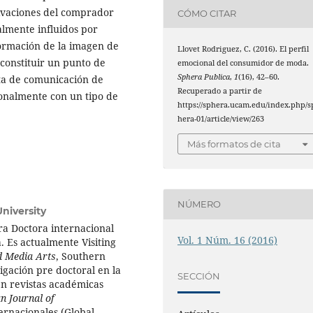
ivaciones del comprador
CÓMO CITAR
almente influidos por
 formación de la imagen de
Llovet Rodriguez, C. (2016). El perfil
 constituir un punto de
emocional del consumidor de moda.
Sphera Publica
,
1
(16), 42–60.
ta de comunicación de
Recuperado a partir de
nalmente con un tipo de
https://sphera.ucam.edu/index.php/s
hera-01/article/view/263
Más formatos de cita
NÚMERO
University
ra Doctora internacional
Vol. 1 Núm. 16 (2016)
.
Es actualmente
Visiting
d Media Arts
, Southern
tigación pre doctoral en la
SECCIÓN
n revistas académicas
n Journal of
ernacionales (Global