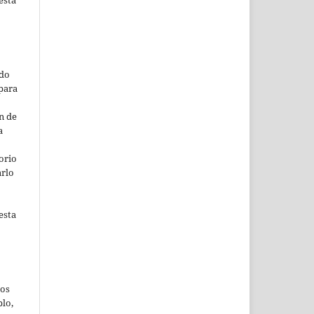
ado
para
n de
a
orio
arlo
esta
jos
lo,