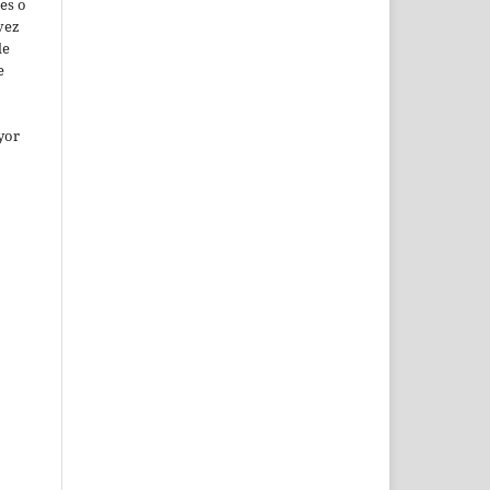
es o
vez
de
e
yor