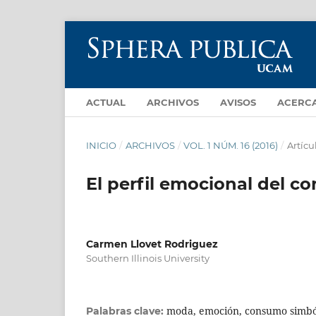
ACTUAL
ARCHIVOS
AVISOS
ACERC
INICIO
/
ARCHIVOS
/
VOL. 1 NÚM. 16 (2016)
/
Artícu
El perfil emocional del 
Carmen Llovet Rodriguez
Southern Illinois University
moda, emoción, consumo simból
Palabras clave: