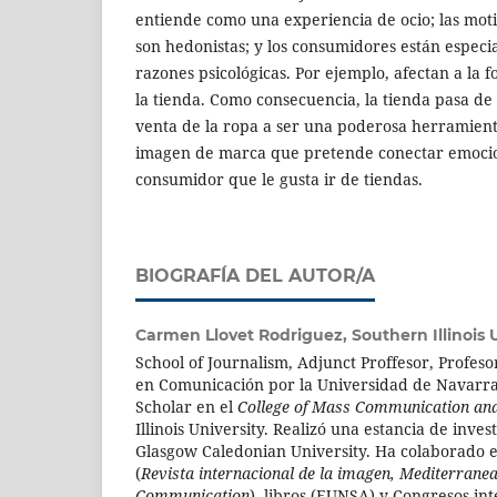
entiende como una experiencia de ocio; las mot
son hedonistas; y los consumidores están especi
razones psicológicas. Por ejemplo, afectan a la
la tienda. Como consecuencia, la tienda pasa de
venta de la ropa a ser una poderosa herramien
imagen de marca que pretende conectar emocio
consumidor que le gusta ir de tiendas.
BIOGRAFÍA DEL AUTOR/A
Carmen Llovet Rodriguez,
Southern Illinois 
School of Journalism, Adjunct Proffesor, Profeso
en Comunicación por la Universidad de Navarra
Scholar en el
College of Mass Communication an
Illinois University. Realizó una estancia de inves
Glasgow Caledonian University. Ha colaborado e
(
Revista internacional de la imagen, Mediterranea
Communication
), libros (EUNSA) y Congresos int