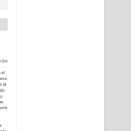
n los
 el
mera
o al
ajo
ns
ue
artir
a
esta