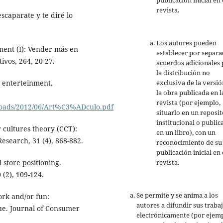
revista.
scaparate y te diré lo
.
Los autores pueden
ment (I): Vender más en
establecer por separ
ivos, 264, 20-27.
acuerdos adicionales 
la distribución no
exclusiva de la versió
l enterteinment.
la obra publicada en l
revista (por ejemplo,
loads/2012/06/Art%C3%ADculo.pdf
situarlo en un reposit
institucional o public
 cultures theory (CCT):
en un libro), con un
esearch, 31 (4), 868-882.
reconocimiento de su
publicación inicial en 
revista.
 store positioning.
(2), 109-124.
Se permite y se anima a los
ork and/or fun:
autores a difundir sus traba
ue. Journal of Consumer
electrónicamente (por ejemp