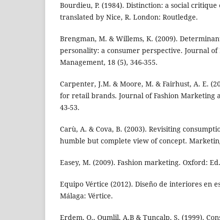
Bourdieu, P. (1984). Distinction: a social critique
translated by Nice, R. London: Routledge.
Brengman, M. & Willems, K. (2009). Determinants
personality: a consumer perspective. Journal o
Management, 18 (5), 346-355.
Carpenter, J.M. & Moore, M. & Fairhust, A. E. (
for retail brands. Journal of Fashion Marketing
43-53.
Carù, A. & Cova, B. (2003). Revisiting consumpt
humble but complete view of concept. Marketing
Easey, M. (2009). Fashion marketing. Oxford: Ed.
Equipo Vértice (2012). Diseño de interiores en e
Málaga: Vértice.
Erdem, O., Oumlil, A.B & Tuncalp, S. (1999). Co