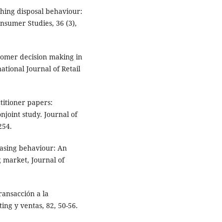
thing disposal behaviour:
nsumer Studies, 36 (3),
ustomer decision making in
ational Journal of Retail
ctitioner papers:
njoint study. Journal of
254.
hasing behaviour: An
 market, Journal of
ransacción a la
ng y ventas, 82, 50-56.