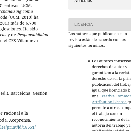
Artículos
 Creativas –UCM,
rchandising como
moda
(UCM, 2010) ha
 2013 más de 6.700
LICENCIA
glosajones. Ha sido
Los autores que publican en esta
icas
y de
Responsabilidad
revista están de acuerdo con los
 el CES Villanueva
siguientes términos:
Los autores conserva
derechos de autor y
garantizan a la revista
derecho de ser la pri
publicación del trabaj
igual que licenciado b
ed.). Barcelona: Gestión
una
Creative Commo
Attribution License
q
permite a otros comp
 racional a la
el trabajo con un
reconocimiento de la
moda. Aceprensa.
autoría del trabajo y l
es/print/id/18651/
publicación inicial en 