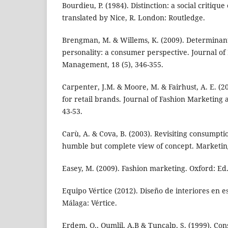
Bourdieu, P. (1984). Distinction: a social critique
translated by Nice, R. London: Routledge.
Brengman, M. & Willems, K. (2009). Determinants
personality: a consumer perspective. Journal o
Management, 18 (5), 346-355.
Carpenter, J.M. & Moore, M. & Fairhust, A. E. (
for retail brands. Journal of Fashion Marketing
43-53.
Carù, A. & Cova, B. (2003). Revisiting consumpt
humble but complete view of concept. Marketing
Easey, M. (2009). Fashion marketing. Oxford: Ed.
Equipo Vértice (2012). Diseño de interiores en e
Málaga: Vértice.
Erdem, O., Oumlil, A.B & Tuncalp, S. (1999). Co