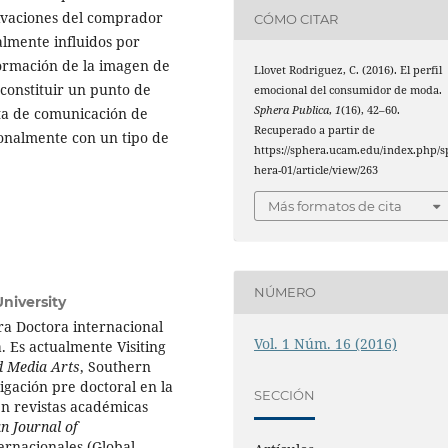
ivaciones del comprador
CÓMO CITAR
almente influidos por
 formación de la imagen de
Llovet Rodriguez, C. (2016). El perfil
 constituir un punto de
emocional del consumidor de moda.
Sphera Publica
,
1
(16), 42–60.
ta de comunicación de
Recuperado a partir de
nalmente con un tipo de
https://sphera.ucam.edu/index.php/s
hera-01/article/view/263
Más formatos de cita
NÚMERO
University
ra Doctora internacional
Vol. 1 Núm. 16 (2016)
.
Es actualmente
Visiting
d Media Arts
, Southern
tigación pre doctoral en la
SECCIÓN
n revistas académicas
n Journal of
ernacionales (Global