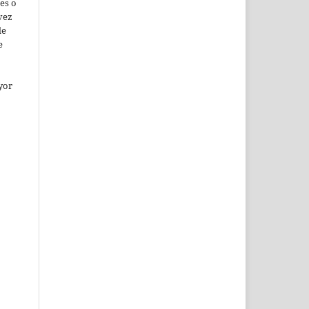
es o
vez
de
e
yor