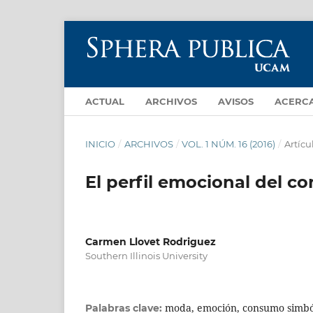
ACTUAL
ARCHIVOS
AVISOS
ACERC
INICIO
/
ARCHIVOS
/
VOL. 1 NÚM. 16 (2016)
/
Artícu
El perfil emocional del 
Carmen Llovet Rodriguez
Southern Illinois University
moda, emoción, consumo simból
Palabras clave: