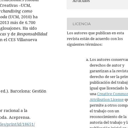
Artículos
 Creativas –UCM,
rchandising como
moda
(UCM, 2010) ha
 2013 más de 6.700
LICENCIA
glosajones. Ha sido
Los autores que publican en esta
icas
y de
Responsabilidad
revista están de acuerdo con los
 el CES Villanueva
siguientes términos:
Los autores conserva
derechos de autor y
garantizan a la revista
derecho de ser la pri
publicación del trabaj
igual que licenciado b
ed.). Barcelona: Gestión
una
Creative Commo
Attribution License
q
permite a otros comp
 racional a la
el trabajo con un
reconocimiento de la
moda. Aceprensa.
autoría del trabajo y l
es/print/id/18651/
publicación inicial en 