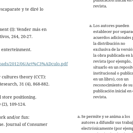
revista.
scaparate y te diré lo
.
Los autores pueden
ment (I): Vender más en
establecer por separ
ivos, 264, 20-27.
acuerdos adicionales 
la distribución no
exclusiva de la versió
l enterteinment.
la obra publicada en l
revista (por ejemplo,
loads/2012/06/Art%C3%ADculo.pdf
situarlo en un reposit
institucional o public
 cultures theory (CCT):
en un libro), con un
esearch, 31 (4), 868-882.
reconocimiento de su
publicación inicial en 
revista.
 store positioning.
(2), 109-124.
Se permite y se anima a los
ork and/or fun:
autores a difundir sus traba
ue. Journal of Consumer
electrónicamente (por ejemp