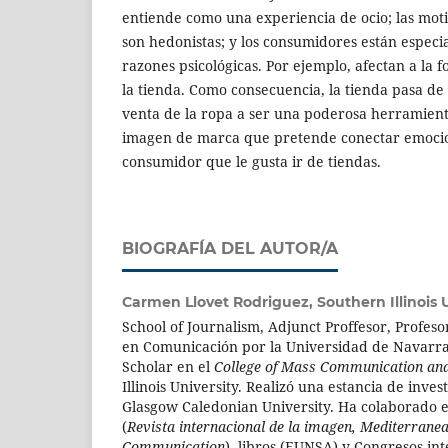
entiende como una experiencia de ocio; las mot
son hedonistas; y los consumidores están especi
razones psicológicas. Por ejemplo, afectan a la
la tienda. Como consecuencia, la tienda pasa de
venta de la ropa a ser una poderosa herramien
imagen de marca que pretende conectar emocio
consumidor que le gusta ir de tiendas.
BIOGRAFÍA DEL AUTOR/A
Carmen Llovet Rodriguez,
Southern Illinois 
School of Journalism, Adjunct Proffesor, Profeso
en Comunicación por la Universidad de Navarra
Scholar en el
College of Mass Communication an
Illinois University. Realizó una estancia de inves
Glasgow Caledonian University. Ha colaborado e
(
Revista internacional de la imagen, Mediterranea
Communication
), libros (EUNSA) y Congresos int