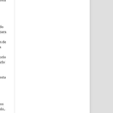
ado
para
n de
a
orio
arlo
esta
jos
lo,