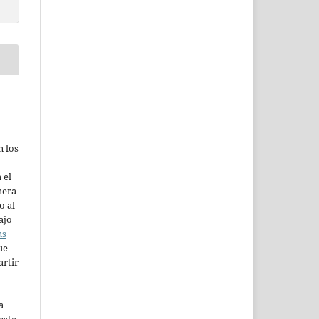
n los
 el
mera
o al
ajo
ns
ue
artir
a
esta