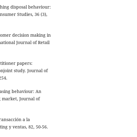
thing disposal behaviour:
nsumer Studies, 36 (3),
ustomer decision making in
ational Journal of Retail
ctitioner papers:
njoint study. Journal of
254.
hasing behaviour: An
 market, Journal of
ransacción a la
ng y ventas, 82, 50-56.