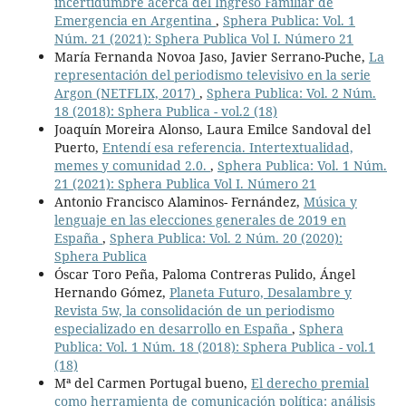
incertidumbre acerca del Ingreso Familiar de
Emergencia en Argentina
,
Sphera Publica: Vol. 1
Núm. 21 (2021): Sphera Publica Vol I. Número 21
María Fernanda Novoa Jaso, Javier Serrano-Puche,
La
representación del periodismo televisivo en la serie
Argon (NETFLIX, 2017)
,
Sphera Publica: Vol. 2 Núm.
18 (2018): Sphera Publica - vol.2 (18)
Joaquín Moreira Alonso, Laura Emilce Sandoval del
Puerto,
Entendí esa referencia. Intertextualidad,
memes y comunidad 2.0.
,
Sphera Publica: Vol. 1 Núm.
21 (2021): Sphera Publica Vol I. Número 21
Antonio Francisco Alaminos- Fernández,
Música y
lenguaje en las elecciones generales de 2019 en
España
,
Sphera Publica: Vol. 2 Núm. 20 (2020):
Sphera Publica
Óscar Toro Peña, Paloma Contreras Pulido, Ángel
Hernando Gómez,
Planeta Futuro, Desalambre y
Revista 5w, la consolidación de un periodismo
especializado en desarrollo en España
,
Sphera
Publica: Vol. 1 Núm. 18 (2018): Sphera Publica - vol.1
(18)
Mª del Carmen Portugal bueno,
El derecho premial
como herramienta de comunicación política: análisis