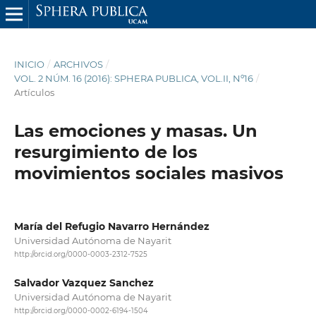
INICIO
/
ARCHIVOS
/
VOL. 2 NÚM. 16 (2016): SPHERA PUBLICA, VOL.II, Nº16
/
Artículos
Las emociones y masas. Un
resurgimiento de los
movimientos sociales masivos
María del Refugio Navarro Hernández
Universidad Autónoma de Nayarit
http://orcid.org/0000-0003-2312-7525
Salvador Vazquez Sanchez
Universidad Autónoma de Nayarit
http://orcid.org/0000-0002-6194-1504