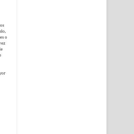
jos
lo,
es o
vez
de
e
yor