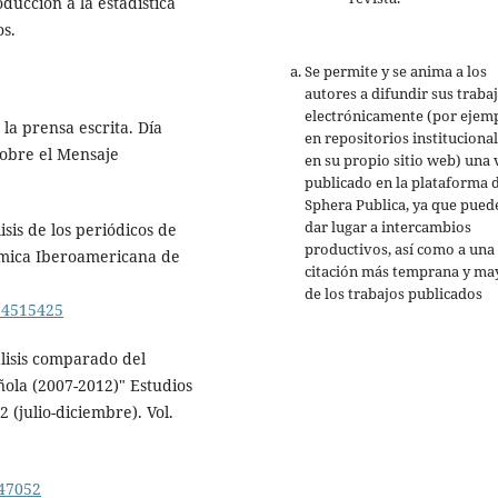
oducción a la estadística
os.
Se permite y se anima a los
autores a difundir sus traba
electrónicamente (por ejemp
 la prensa escrita. Día
en repositorios institucional
sobre el Mensaje
en su propio sitio web) una 
publicado en la plataforma 
Sphera Publica, ya que pued
dar lugar a intercambios
sis de los periódicos de
productivos, así como a una
émica Iberoamericana de
citación más temprana y ma
de los trabajos publicados
o=4515425
álisis comparado del
ñola (2007-2012)" Estudios
 (julio-diciembre). Vol.
.47052