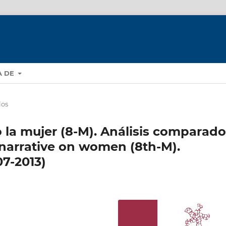
A DE
los
o la mujer (8-M). Análisis comparado
al narrative on women (8th-M).
7-2013)