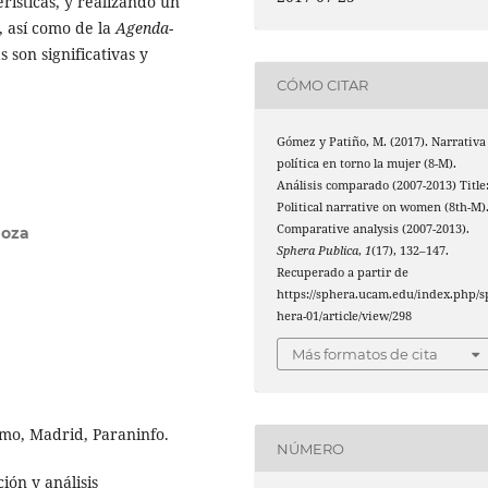
rísticas, y realizando un
o, así como de la
Agenda-
s son significativas y
CÓMO CITAR
Gómez y Patiño, M. (2017). Narrativa
política en torno la mujer (8-M).
Análisis comparado (2007-2013) Title
Political narrative on women (8th-M)
Comparative analysis (2007-2013).
goza
Sphera Publica
,
1
(17), 132–147.
Recuperado a partir de
https://sphera.ucam.edu/index.php/s
hera-01/article/view/298
Más formatos de cita
ismo, Madrid, Paraninfo.
NÚMERO
ión y análisis