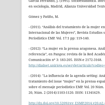
García Ferrando, J. (1995). Socioestadística. Intr
en sociología, Madrid, Alianza Universidad Text
Gómez y Patiño, M.
- (2011). “Análisis del tratamiento de la mujer en
Internacional de las Mujeres”, Revista Estudios 
Periodístico EMP. Vol. 17:1 pp: 119-140.
- (2012): “La mujer en la prensa aragonesa. Análi
referencia”, en Pangea: revista de la Red Acad
Comunicación nº 3: 183-205. ISSN-e 2172-3168.
http://dialnet.unirioja.es/servlet/articulo?codig
- (2014): "La influencia de la agenda setting: An
tratamiento del issue “mujer” en la prensa espa
sobre el mensaje periodístico EMP. Vol. 20 Núm. 2
20, Núm. 2 (2014):1103-1120. ISSN: 11341629.
http://dx.doi.org/10.5209/rev_ESMP.2014.v20.n2