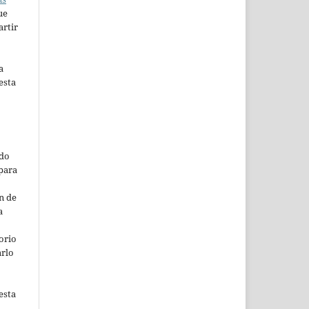
ue
artir
a
esta
ado
para
n de
a
orio
arlo
esta