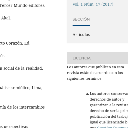
Vol. 1 Núm. 17 (2017)
 Tercer Mundo editores.
 Akal.
SECCIÓN
Artículos
rto Corazón, Ed.
ós.
LICENCIA
Los autores que publican en esta
 social de la realidad,
revista están de acuerdo con los
siguientes términos:
álisis semiótico, Lima,
Los autores conserva
derechos de autor y
garantizan a la revista
mía de los intercambios
derecho de ser la pri
publicación del trabaj
igual que licenciado b
as perspectivas
una
Creative Commo