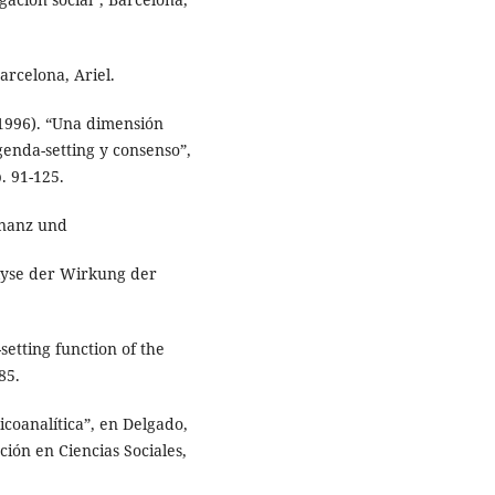
Barcelona, Ariel.
(1996). “Una dimensión
agenda-setting y consenso”,
. 91-125.
onanz und
alyse der Wirkung der
etting function of the
85.
sicoanalítica”, en Delgado,
ción en Ciencias Sociales,