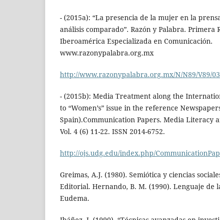
- (2015a): “La presencia de la mujer en la pren
análisis comparado”. Razón y Palabra. Primera R
Iberoamérica Especializada en Comunicación.
www.razonypalabra.org.mx
http://www.razonypalabra.org.mx/N/N89/V89/0
- (2015b): Media Treatment along the Internat
to “Women’s” issue in the reference Newspaper
Spain).Communication Papers. Media Literacy a
Vol. 4 (6) 11-22. ISSN 2014-6752.
http://ojs.udg.edu/index.php/CommunicationPa
Greimas, A.J. (1980). Semiótica y ciencias socia
Editorial. Hernando, B. M. (1990). Lenguaje de 
Eudema.
Ibáñez, J. (1990). “Técnicas avanzadas en investi