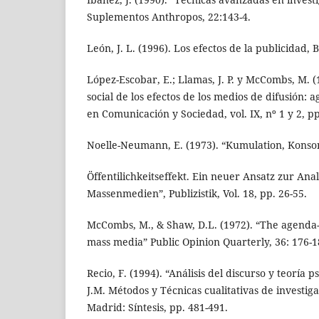
Suplementos Anthropos, 22:143-4.
León, J. L. (1996). Los efectos de la publicidad, 
López-Escobar, E.; Llamas, J. P. y McCombs, M. 
social de los efectos de los medios de difusión: 
en Comunicación y Sociedad, vol. IX, nº 1 y 2, pp
Noelle-Neumann, E. (1973). “Kumulation, Kons
Öffentilichkeitseffekt. Ein neuer Ansatz zur An
Massenmedien”, Publizistik, Vol. 18, pp. 26-55.
McCombs, M., & Shaw, D.L. (1972). “The agenda-s
mass media” Public Opinion Quarterly, 36: 176-1
Recio, F. (1994). “Análisis del discurso y teoría p
J.M. Métodos y Técnicas cualitativas de investiga
Madrid: Síntesis, pp. 481-491.