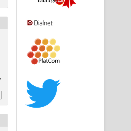
:
.
p