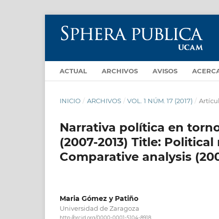
ACTUAL
ARCHIVOS
AVISOS
ACERC
INICIO
/
ARCHIVOS
/
VOL. 1 NÚM. 17 (2017)
/
Artícu
Narrativa política en torn
(2007-2013) Title: Politic
Comparative analysis (200
Maria Gómez y Patiño
Universidad de Zaragoza
http://orcid.org/0000-0001-5104-8918