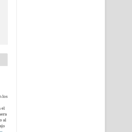
n los
 el
mera
o al
ajo
ns