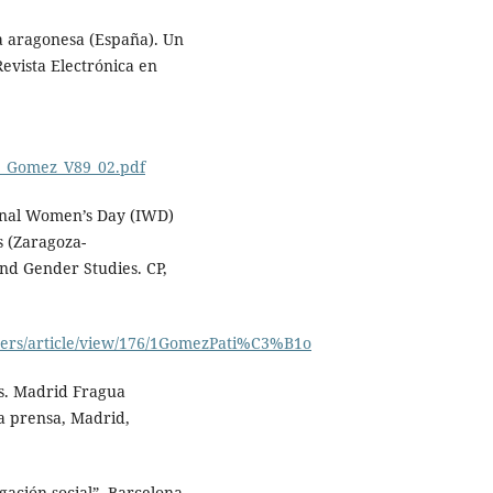
sa aragonesa (España). Un
evista Electrónica en
3_Gomez_V89_02.pdf
ional Women’s Day (IWD)
s (Zaragoza-
nd Gender Studies. CP,
pers/article/view/176/1GomezPati%C3%B1o
les. Madrid Fragua
la prensa, Madrid,
gación social”, Barcelona,