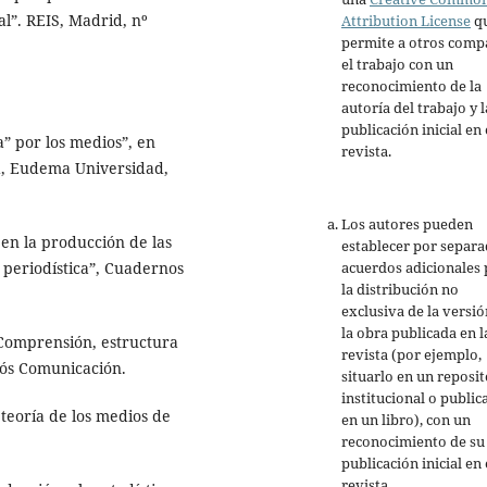
ial”. REIS, Madrid, nº
Attribution License
q
permite a otros comp
el trabajo con un
reconocimiento de la
autoría del trabajo y l
publicación inicial en 
a” por los medios”, en
revista.
d, Eudema Universidad,
Los autores pueden
en la producción de las
establecer por separ
acuerdos adicionales 
d periodística”, Cuadernos
la distribución no
exclusiva de la versió
la obra publicada en l
. Comprensión, estructura
revista (por ejemplo,
dós Comunicación.
situarlo en un reposit
institucional o public
teoría de los medios de
en un libro), con un
reconocimiento de su
publicación inicial en 
revista.