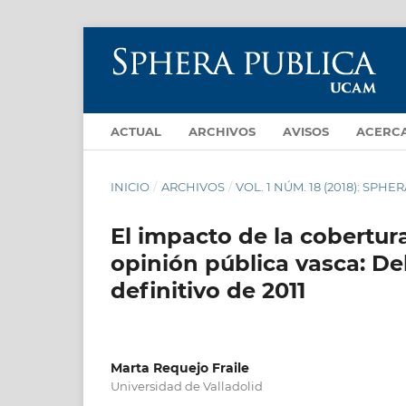
ACTUAL
ARCHIVOS
AVISOS
ACERC
INICIO
/
ARCHIVOS
/
VOL. 1 NÚM. 18 (2018): SPHER
El impacto de la cobertura
opinión pública vasca: Del
definitivo de 2011
Marta Requejo Fraile
Universidad de Valladolid