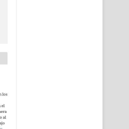
n los
 el
mera
o al
ajo
ns