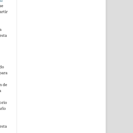
ue
artir
a
esta
ado
para
n de
a
orio
arlo
esta