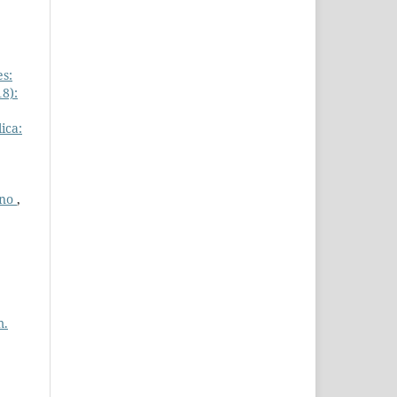
es:
8):
ica:
ano
,
m.