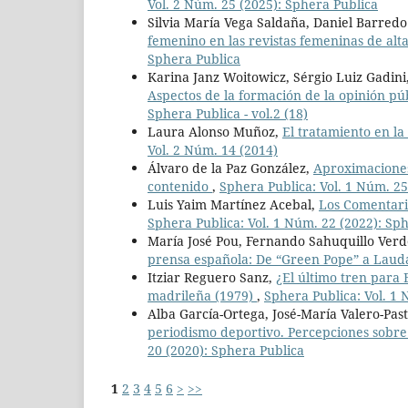
Vol. 2 Núm. 25 (2025): Sphera Publica
Silvia María Vega Saldaña, Daniel Barred
femenino en las revistas femeninas de al
Sphera Publica
Karina Janz Woitowicz, Sérgio Luiz Gadini
Aspectos de la formación de la opinión pú
Sphera Publica - vol.2 (18)
Laura Alonso Muñoz,
El tratamiento en l
Vol. 2 Núm. 14 (2014)
Álvaro de la Paz González,
Aproximaciones 
contenido
,
Sphera Publica: Vol. 1 Núm. 25
Luis Yaim Martínez Acebal,
Los Comentario
Sphera Publica: Vol. 1 Núm. 22 (2022): Sp
María José Pou, Fernando Sahuquillo Verd
prensa española: De “Green Pope” a Lauda
Itziar Reguero Sanz,
¿El último tren para 
madrileña (1979)
,
Sphera Publica: Vol. 1 
Alba García-Ortega, José-María Valero-Pas
periodismo deportivo. Percepciones sobre 
20 (2020): Sphera Publica
1
2
3
4
5
6
>
>>