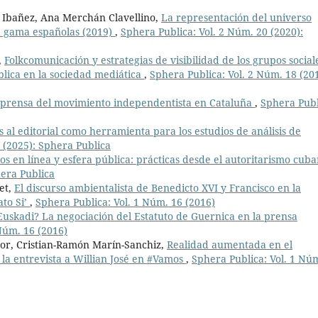
o Ibañez, Ana Merchán Clavellino,
La representación del universo
ta gama españolas (2019)
,
Sphera Publica: Vol. 2 Núm. 20 (2020):
,
Folkcomunicación y estrategias de visibilidad de los grupos social
blica en la sociedad mediática
,
Sphera Publica: Vol. 2 Núm. 18 (201
a prensa del movimiento independentista en Cataluña
,
Sphera Publ
al editorial como herramienta para los estudios de análisis de
 (2025): Sphera Publica
s en línea y esfera pública: prácticas desde el autoritarismo cub
hera Publica
et,
El discurso ambientalista de Benedicto XVI y Francisco en la
to Si’
,
Sphera Publica: Vol. 1 Núm. 16 (2016)
Euskadi? La negociación del Estatuto de Guernica en la prensa
Núm. 16 (2016)
tor, Cristian-Ramón Marín-Sanchiz,
Realidad aumentada en el
la entrevista a Willian José en #Vamos
,
Sphera Publica: Vol. 1 Nú