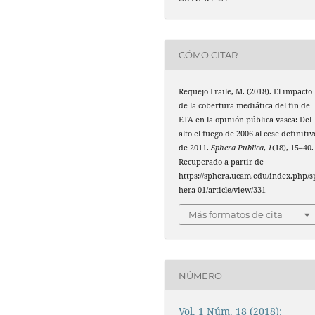
CÓMO CITAR
Requejo Fraile, M. (2018). El impacto
de la cobertura mediática del fin de
ETA en la opinión pública vasca: Del
alto el fuego de 2006 al cese definitiv
de 2011.
Sphera Publica
,
1
(18), 15–40.
Recuperado a partir de
https://sphera.ucam.edu/index.php/s
hera-01/article/view/331
Más formatos de cita
NÚMERO
Vol. 1 Núm. 18 (2018):