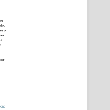
jos
lo,
es o
vez
de
e
yor
ca: