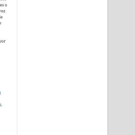
es o
vez
de
e
yor
a
a,