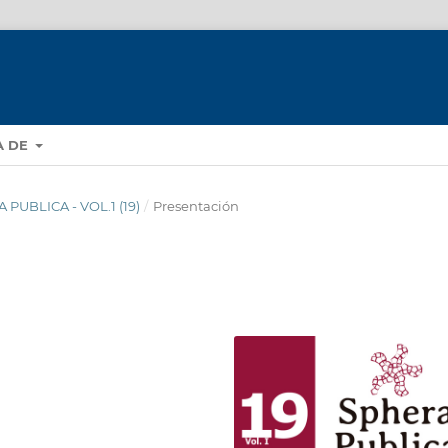
A DE
A PUBLICA - VOL.1 (19)
/
Presentación