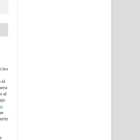
n los
 el
mera
o al
ajo
ns
ue
artir
a