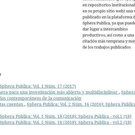
en repositorios institucional
en su propio sitio web) una 
publicado en la plataforma 
Sphera Publica, ya que pued
dar lugar a intercambios
productivos, así como a una
citación más temprana y ma
de los trabajos publicados
a
Sphera Publica: Vol. 1 Núm. 17 (2017)
ra para una investigación más abierta y multidisciplinar
,
Spher
afíos contemporáneos de la comunicación
stas cuentan
,
Sphera Publica: Vol. 2 Núm. 16 (2016): Sphera Public
Sphera Publica: Vol. 1 Núm. 18 (2018): Sphera Publica - vol.1 (18)
Sphera Publica: Vol. 2 Núm. 18 (2018): Sphera Publica - vol.2 (18)