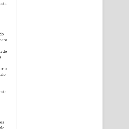
esta
ado
para
n de
a
orio
arlo
esta
jos
lo,