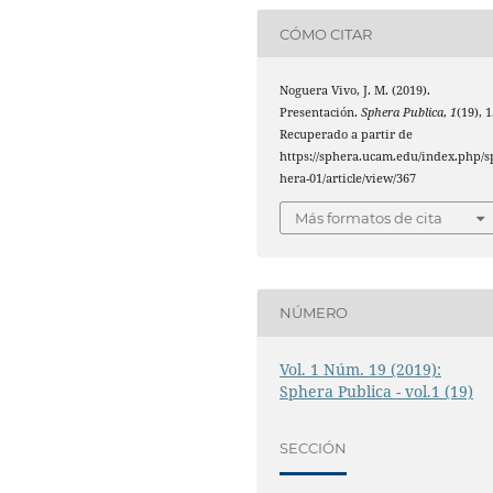
CÓMO CITAR
Noguera Vivo, J. M. (2019).
Presentación.
Sphera Publica
,
1
(19), 1
Recuperado a partir de
https://sphera.ucam.edu/index.php/s
hera-01/article/view/367
Más formatos de cita
NÚMERO
Vol. 1 Núm. 19 (2019):
Sphera Publica - vol.1 (19)
SECCIÓN