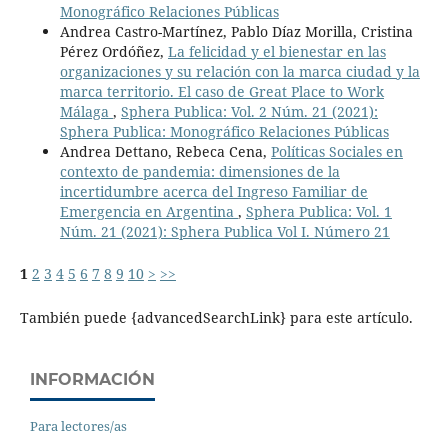
Monográfico Relaciones Públicas
Andrea Castro-Martínez, Pablo Díaz Morilla, Cristina
Pérez Ordóñez,
La felicidad y el bienestar en las
organizaciones y su relación con la marca ciudad y la
marca territorio. El caso de Great Place to Work
Málaga
,
Sphera Publica: Vol. 2 Núm. 21 (2021):
Sphera Publica: Monográfico Relaciones Públicas
Andrea Dettano, Rebeca Cena,
Políticas Sociales en
contexto de pandemia: dimensiones de la
incertidumbre acerca del Ingreso Familiar de
Emergencia en Argentina
,
Sphera Publica: Vol. 1
Núm. 21 (2021): Sphera Publica Vol I. Número 21
1
2
3
4
5
6
7
8
9
10
>
>>
También puede {advancedSearchLink} para este artículo.
INFORMACIÓN
Para lectores/as