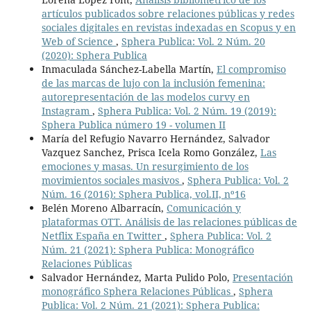
artículos publicados sobre relaciones públicas y redes
sociales digitales en revistas indexadas en Scopus y en
Web of Science
,
Sphera Publica: Vol. 2 Núm. 20
(2020): Sphera Publica
Inmaculada Sánchez-Labella Martín,
El compromiso
de las marcas de lujo con la inclusión femenina:
autorepresentación de las modelos curvy en
Instagram
,
Sphera Publica: Vol. 2 Núm. 19 (2019):
Sphera Publica número 19 - volumen II
María del Refugio Navarro Hernández, Salvador
Vazquez Sanchez, Prisca Icela Romo González,
Las
emociones y masas. Un resurgimiento de los
movimientos sociales masivos
,
Sphera Publica: Vol. 2
Núm. 16 (2016): Sphera Publica, vol.II, nº16
Belén Moreno Albarracín,
Comunicación y
plataformas OTT. Análisis de las relaciones públicas de
Netflix España en Twitter
,
Sphera Publica: Vol. 2
Núm. 21 (2021): Sphera Publica: Monográfico
Relaciones Públicas
Salvador Hernández, Marta Pulido Polo,
Presentación
monográfico Sphera Relaciones Públicas
,
Sphera
Publica: Vol. 2 Núm. 21 (2021): Sphera Publica: