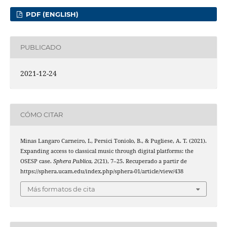
PDF (ENGLISH)
PUBLICADO
2021-12-24
CÓMO CITAR
Minas Langaro Carneiro, I., Persici Toniolo, B., & Pugliese, A. T. (2021).
Expanding access to classical music through digital platforms: the
OSESP case.
Sphera Publica
,
2
(21), 7–25. Recuperado a partir de
https://sphera.ucam.edu/index.php/sphera-01/article/view/438
Más formatos de cita