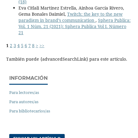
(18)
Eva Citlali Martínez Estrella, Ainhoa García Rivero,
Gema Bonales Daimiel,
Twitch: the key to the new
paradigm in brand’s communication
,
Sphera Publica:
Vol. 1 Núm. 21 (2021): Sphera Publica Vol I. Número
21
1
2
3
4
5
6
7
8
>
>>
También puede {advancedSearchLink} para este artículo.
INFORMACIÓN
Para lectores/as
Para autores/as
Para bibliotecarios/as