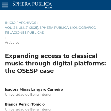
INICIO
/
ARCHIVOS
/
VOL. 2 NÚM. 21 (2021): SPHERA PUBLICA: MONOGRÁFICO
RELACIONES PÚBLICAS
/
Artículos
Expanding access to classical
music through digital platforms:
the OSESP case
Isadora Minas Langaro Carneiro
Universidad de Beira Interior
Bianca Persici Toniolo
Universidad de Beira Interior