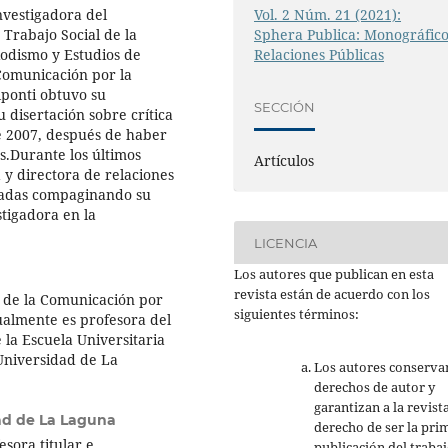
investigadora del
Vol. 2 Núm. 21 (2021):
Trabajo Social de la
Sphera Publica: Monográfic
iodismo y Estudios de
Relaciones Públicas
 Comunicación por la
lponti obtuvo su
SECCIÓN
 disertación sobre crítica
e 2007, después de haber
s.Durante los últimos
Artículos
y directora de relaciones
ivadas compaginando su
stigadora en la
LICENCIA
Los autores que publican en esta
revista están de acuerdo con los
 de la Comunicación por
siguientes términos:
ualmente es profesora del
la Escuela Universitaria
 Universidad de La
Los autores conserva
derechos de autor y
garantizan a la revista
ad de La Laguna
derecho de ser la pri
ora titular e
publicación del trabaj