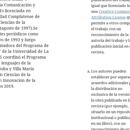
 la Comunicación y
igual que licenciado b
Es licenciada en
una
Creative Commo
idad Complutense de
Attribution License
q
iencias de la
permite a otros comp
(agosto de 1997).Se
el trabajo con un
tes periódicos como
reconocimiento de la
yo de 1993 y luego
autoría del trabajo y l
dinadora del Programa de
publicación inicial en 
" de la Universidad de La
revista.
5 coordinó el Programa
 lenguajes de la
oba y Villa María
Los autores pueden
n Ciencias de la
establecer por separ
n Innovación de la
acuerdos adicionales 
en 2019.
la distribución no
exclusiva de la versió
la obra publicada en l
revista (por ejemplo,
situarlo en un reposit
institucional o public
en un libro), con un
reconocimiento de su