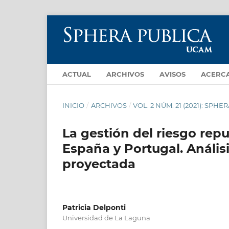
ACTUAL
ARCHIVOS
AVISOS
ACERC
INICIO
/
ARCHIVOS
/
VOL. 2 NÚM. 21 (2021): S
La gestión del riesgo rep
España y Portugal. Anális
proyectada
Patricia Delponti
Universidad de La Laguna