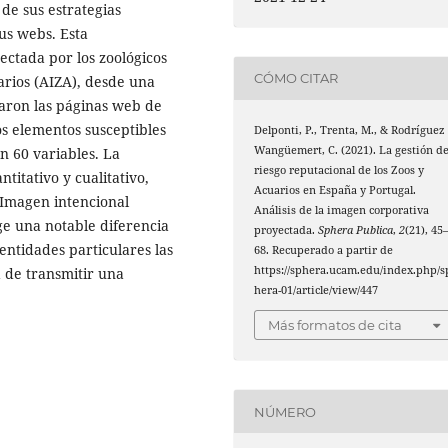
 de sus estrategias
us webs. Esta
ectada por los zoológicos
CÓMO CITAR
arios (AIZA), desde una
garon las páginas web de
los elementos susceptibles
Delponti, P., Trenta, M., & Rodríguez
Wangüemert, C. (2021). La gestión de
n 60 variables. La
riesgo reputacional de los Zoos y
titativo y cualitativo,
Acuarios en España y Portugal.
 Imagen intencional
Análisis de la imagen corporativa
ge una notable diferencia
proyectada.
Sphera Publica
,
2
(21), 45
 entidades particulares las
68. Recuperado a partir de
https://sphera.ucam.edu/index.php/s
 de transmitir una
hera-01/article/view/447
Más formatos de cita
NÚMERO