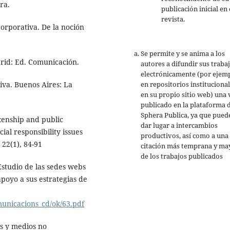
ra.
publicación inicial en 
revista.
Corporativa. De la noción
Se permite y se anima a los
drid: Ed. Comunicación.
autores a difundir sus traba
electrónicamente (por ejemp
en repositorios institucional
tiva. Buenos Aires: La
en su propio sitio web) una 
publicado en la plataforma 
Sphera Publica, ya que pued
izenship and public
dar lugar a intercambios
ial responsibility issues
productivos, así como a una
 22(1), 84-91
citación más temprana y ma
de los trabajos publicados
. Estudio de las sedes webs
oyo a sus estrategias de
municacions_cd/ok/63.pdf
as y medios no