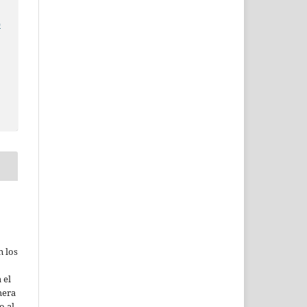
o
n los
 el
mera
o al