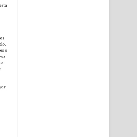
esta
jos
lo,
es o
vez
de
e
yor