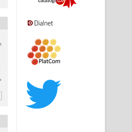
l
–
p