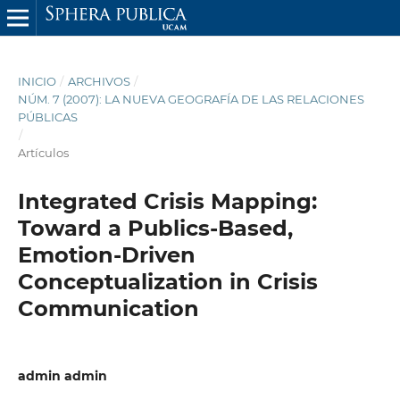
INICIO
/
ARCHIVOS
/
NÚM. 7 (2007): LA NUEVA GEOGRAFÍA DE LAS RELACIONES
PÚBLICAS
/
Artículos
Integrated Crisis Mapping:
Toward a Publics-Based,
Emotion-Driven
Conceptualization in Crisis
Communication
admin admin