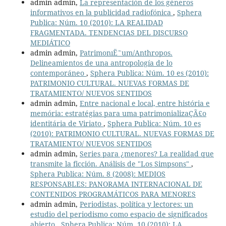
admin admin,
La representación de los géneros
informativos en la publicidad radiofónica
,
Sphera
Publica: Núm. 10 (2010): LA REALIDAD
FRAGMENTADA. TENDENCIAS DEL DISCURSO
MEDIÁTICO
admin admin,
PatrimonıË˜um/Anthropos.
Delineamientos de una antropología de lo
contemporáneo
,
Sphera Publica: Núm. 10 es (2010):
PATRIMONIO CULTURAL. NUEVAS FORMAS DE
TRATAMIENTO/ NUEVOS SENTIDOS
admin admin,
Entre nacional e local, entre história e
memória: estratégias para uma patrimonializaÇÃ£o
identitária de Viriato
,
Sphera Publica: Núm. 10 es
(2010): PATRIMONIO CULTURAL. NUEVAS FORMAS DE
TRATAMIENTO/ NUEVOS SENTIDOS
admin admin,
Series para ¿menores? La realidad que
transmite la ficción. Análisis de "Los Simpsons"
,
Sphera Publica: Núm. 8 (2008): MEDIOS
RESPONSABLES: PANORAMA INTERNACIONAL DE
CONTENIDOS PROGRAMÁTICOS PARA MENORES
admin admin,
Periodistas, política y lectores: un
estudio del periodismo como espacio de significados
abierto
,
Sphera Publica: Núm. 10 (2010): LA