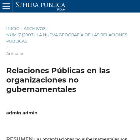
INICIO
/
ARCHIVOS
/
NÚM. 7 (2007): LA NUEVA GEOGRAFÍA DE LAS RELACIONES
PÚBLICAS
/
Artículos
Relaciones Públicas en las
organizaciones no
gubernamentales
admin admin
RESUMEN
Las organizaciones no gubernamentales son