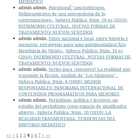
MEDIÁTICO
admin admin,
PatrimonıË˜um/Anthropos.
Delineamientos de una antropología de lo
contemporáneo
,
Sphera Publica: Núm. 10 es (2010):
PATRIMONIO CULTURAL. NUEVAS FORMAS DE
TRATAMIENTO/ NUEVOS SENTIDOS
admin admin,
Entre nacional e local, entre história e
memória: estratégias para uma patrimonializaÇÃ£o
identitária de Viriato
,
Sphera Publica: Núm. 10 es
(2010): PATRIMONIO CULTURAL. NUEVAS FORMAS DE
TRATAMIENTO/ NUEVOS SENTIDOS
admin admin,
Series para ¿menores? La realidad que
transmite la ficción. Análisis de "Los Simpsons"
,
Sphera Publica: Núm. 8 (2008): MEDIOS
RESPONSABLES: PANORAMA INTERNACIONAL DE
CONTENIDOS PROGRAMÁTICOS PARA MENORES
admin admin,
Periodistas, política y lectores: un
estudio del periodismo como espacio de significados
abierto
,
Sphera Publica: Núm. 10 (2010): LA
REALIDAD FRAGMENTADA. TENDENCIAS DEL
DISCURSO MEDIÁTICO
<<
<
1
2
3
4
5
6
7
>
>>