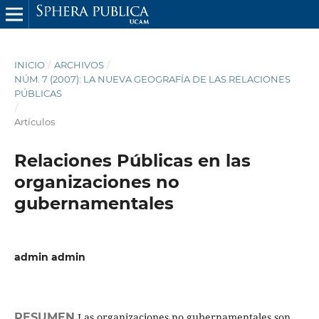
INICIO
/
ARCHIVOS
/
NÚM. 7 (2007): LA NUEVA GEOGRAFÍA DE LAS RELACIONES
PÚBLICAS
/
Artículos
Relaciones Públicas en las
organizaciones no
gubernamentales
admin admin
RESUMEN
Las organizaciones no gubernamentales son