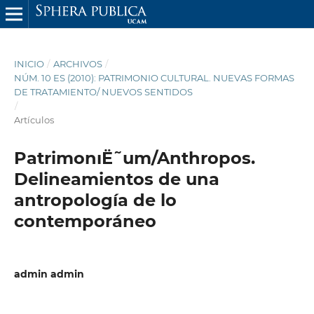
INICIO
/
ARCHIVOS
/
NÚM. 10 ES (2010): PATRIMONIO CULTURAL. NUEVAS FORMAS
DE TRATAMIENTO/ NUEVOS SENTIDOS
/
Artículos
PatrimonıË˜um/Anthropos.
Delineamientos de una
antropología de lo
contemporáneo
admin admin