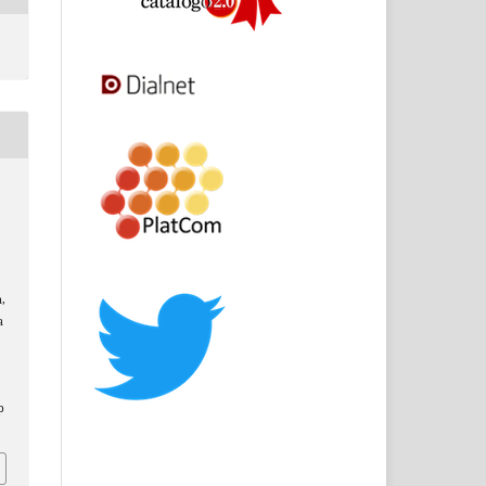
,
a
p