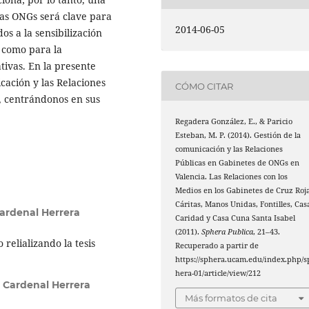
las ONGs será clave para
2014-06-05
os a la sensibilización
sí como para la
tivas. En la presente
cación y las Relaciones
CÓMO CITAR
, centrándonos en sus
Regadera González, E., & Paricio
Esteban, M. P. (2014). Gestión de la
comunicación y las Relaciones
Públicas en Gabinetes de ONGs en
Valencia. Las Relaciones con los
Medios en los Gabinetes de Cruz Roja
Cáritas, Manos Unidas, Fontilles, Cas
ardenal Herrera
Caridad y Casa Cuna Santa Isabel
(2011).
Sphera Publica
, 21–43.
relializando la tesis
Recuperado a partir de
https://sphera.ucam.edu/index.php/s
hera-01/article/view/212
 Cardenal Herrera
Más formatos de cita