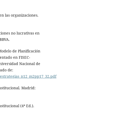
en las organizaciones.
aciones no lucrativas en
 BBVA.
Modelo de Planificación
sentado en FISEC-
Universidad Nacional de
rado de:
c_estrategias_n12_m2pp17_32.pdf
stitucional. Madrid:
titucional (4ª Ed.).