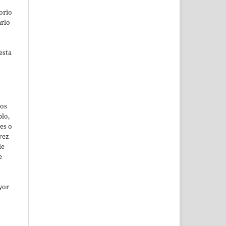
orio
arlo
esta
jos
lo,
es o
vez
de
e
yor