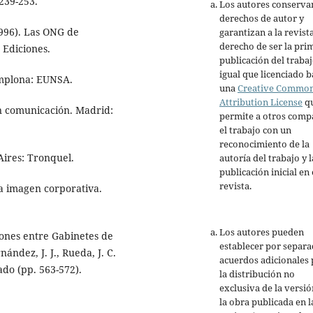
239-253.
Los autores conserva
derechos de autor y
(1996). Las ONG de
garantizan a la revista
derecho de ser la pri
 Ediciones.
publicación del trabaj
igual que licenciado b
Pamplona: EUNSA.
una
Creative Commo
Attribution License
q
 en comunicación. Madrid:
permite a otros comp
el trabajo con un
reconocimiento de la
Aires: Tronquel.
autoría del trabajo y l
publicación inicial en 
revista.
 la imagen corporativa.
Los autores pueden
ciones entre Gabinetes de
establecer por separ
ndez, J. J., Rueda, J. C.
acuerdos adicionales 
ado (pp. 563-572).
la distribución no
exclusiva de la versió
la obra publicada en l