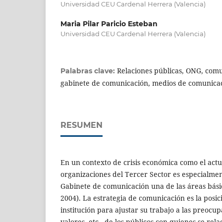
Universidad CEU Cardenal Herrera (Valencia)
Maria Pilar Paricio Esteban
Universidad CEU Cardenal Herrera (Valencia)
Relaciones públicas, ONG, comu
Palabras clave:
gabinete de comunicación, medios de comunica
RESUMEN
En un contexto de crisis económica como el actua
organizaciones del Tercer Sector es especialmen
Gabinete de comunicación una de las áreas básic
2004). La estrategia de comunicación es la posi
institución para ajustar su trabajo a las preocup
valores, etc., de los públicos con quienes se rela