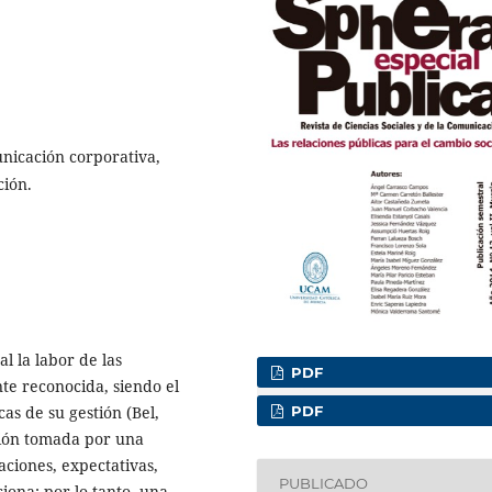
nicación corporativa,
ción.
l la labor de las
PDF
te reconocida, siendo el
as de su gestión (Bel,
PDF
ción tomada por una
aciones, expectativas,
PUBLICADO
ciona; por lo tanto, una