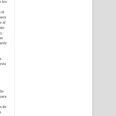
n los
 el
mera
o al
ajo
ns
ue
artir
a
esta
ado
para
n de
a