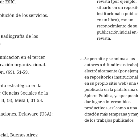
revista (por ejemplo,
d: ESIC.
situarlo en un reposit
institucional o public
lución de los servicios.
en un libro), con un
reconocimiento de su
publicación inicial en 
 Radiografía de los
revista.
.
unicación en el tercer
Se permite y se anima a los
icación organizacional.
autores a difundir sus traba
electrónicamente (por ejemp
, (69), 51-59.
en repositorios institucional
en su propio sitio web) una 
ta estratégica en la
publicado en la plataforma 
 Ciencias Sociales de la
Sphera Publica, ya que pued
, (5), Mesa I, 31-53.
dar lugar a intercambios
productivos, así como a una
zaciones. Delaware (USA):
citación más temprana y ma
de los trabajos publicados
ocial, Buenos Aires: