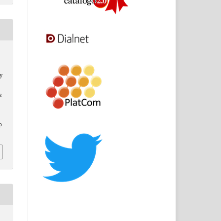
y
a
p