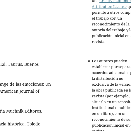
una
Creative Commo
Attribution License
q
permite a otros comp
el trabajo con un
reconocimiento de la
autoría del trabajo y l
publicación inicial en 
revista.
Los autores pueden
, Ed. Taurus, Buenos
establecer por separ
acuerdos adicionales 
la distribución no
Lange de las emociones: Un
exclusiva de la versió
la obra publicada en l
 American Journal of
revista (por ejemplo,
situarlo en un reposit
institucional o public
aña Muchnik Editores.
en un libro), con un
reconocimiento de su
cia histórica. Toledo,
publicación inicial en 
revista.