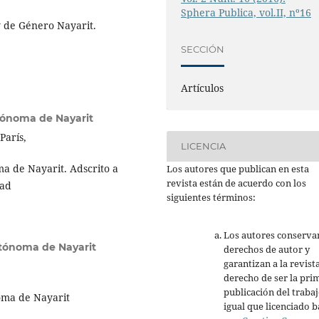
Sphera Publica, vol.II, nº16
y de Género Nayarit.
SECCIÓN
Artículos
tónoma de Nayarit
París,
LICENCIA
a de Nayarit. Adscrito a
Los autores que publican en esta
revista están de acuerdo con los
dad
siguientes términos:
Los autores conserva
tónoma de Nayarit
derechos de autor y
garantizan a la revista
derecho de ser la pri
publicación del trabaj
oma de Nayarit
igual que licenciado b