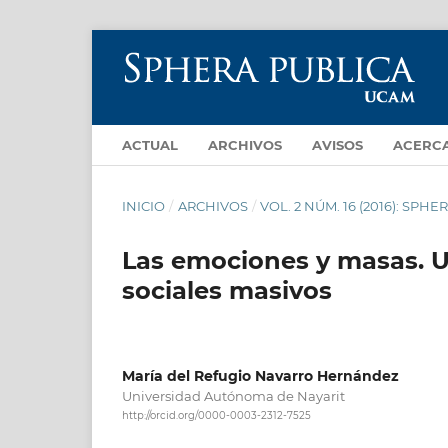
ACTUAL
ARCHIVOS
AVISOS
ACERC
INICIO
/
ARCHIVOS
/
VOL. 2 NÚM. 16 (2016): SPHER
Las emociones y masas. U
sociales masivos
María del Refugio Navarro Hernández
Universidad Autónoma de Nayarit
http://orcid.org/0000-0003-2312-7525