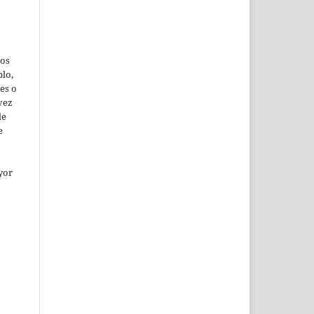
jos
lo,
es o
vez
de
e
yor