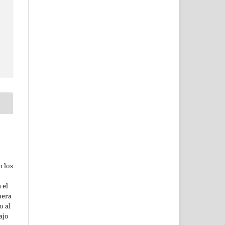
n los
 el
mera
o al
ajo