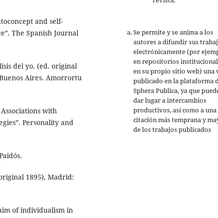
autoconcept and self-
Se permite y se anima a los
ce”. The Spanish Journal
autores a difundir sus traba
electrónicamente (por ejemp
en repositorios institucional
sis del yo. (ed. original
en su propio sitio web) una 
 Buenos Aires. Amorrortu
publicado en la plataforma 
Sphera Publica, ya que pued
dar lugar a intercambios
productivos, así como a una
 Associations with
citación más temprana y ma
egies”. Personality and
de los trabajos publicados
Paidós.
 original 1895), Madrid:
laim of individualism in