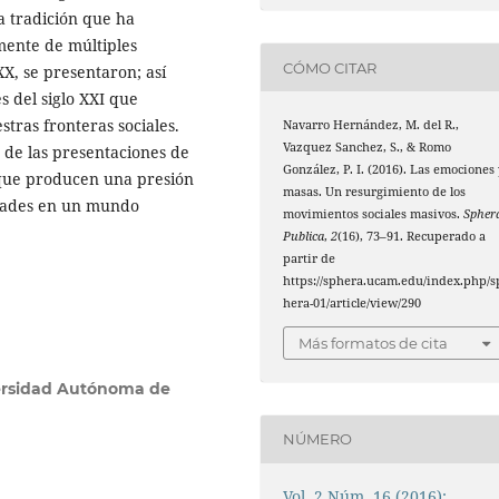
a tradición que ha
mente de múltiples
CÓMO CITAR
X, se presentaron; así
s del siglo XXI que
tras fronteras sociales.
Navarro Hernández, M. del R.,
Vazquez Sanchez, S., & Romo
de las presentaciones de
González, P. I. (2016). Las emociones 
 que producen una presión
masas. Un resurgimiento de los
edades en un mundo
movimientos sociales masivos.
Spher
Publica
,
2
(16), 73–91. Recuperado a
partir de
https://sphera.ucam.edu/index.php/s
hera-01/article/view/290
Más formatos de cita
ersidad Autónoma de
NÚMERO
Vol. 2 Núm. 16 (2016):