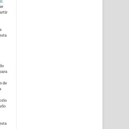
ns
ue
artir
a
esta
ado
para
n de
a
orio
arlo
esta