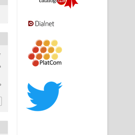
r
s
p