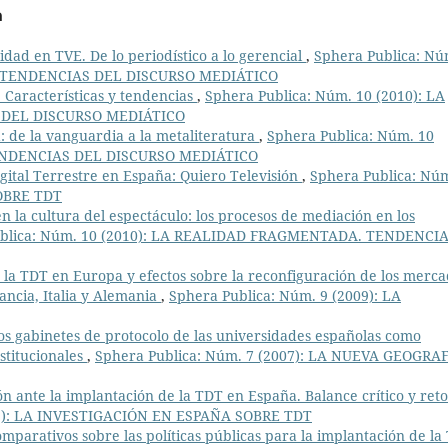
a
idad en TVE. De lo periodístico a lo gerencial
,
Sphera Publica: Nú
. TENDENCIAS DEL DISCURSO MEDIÁTICO
l. Características y tendencias
,
Sphera Publica: Núm. 10 (2010): LA
DEL DISCURSO MEDIÁTICO
: de la vanguardia a la metaliteratura
,
Sphera Publica: Núm. 10
ENDENCIAS DEL DISCURSO MEDIÁTICO
igital Terrestre en España: Quiero Televisión
,
Sphera Publica: Núm
OBRE TDT
 en la cultura del espectáculo: los procesos de mediación en los
ublica: Núm. 10 (2010): LA REALIDAD FRAGMENTADA. TENDENCI
e la TDT en Europa y efectos sobre la reconfiguración de los merc
rancia, Italia y Alemania
,
Sphera Publica: Núm. 9 (2009): LA
 los gabinetes de protocolo de las universidades españolas como
stitucionales
,
Sphera Publica: Núm. 7 (2007): LA NUEVA GEOGRA
ón ante la implantación de la TDT en España. Balance crítico y reto
09): LA INVESTIGACIÓN EN ESPAÑA SOBRE TDT
mparativos sobre las políticas públicas para la implantación de la