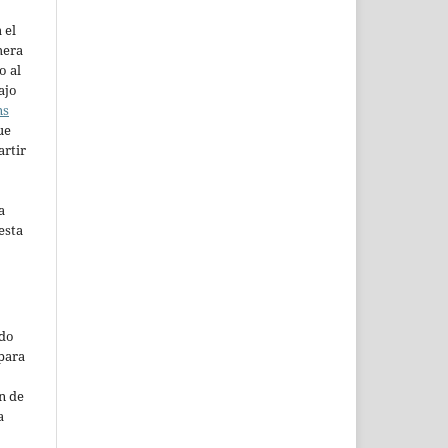
 el
mera
o al
ajo
ns
ue
artir
a
esta
ado
para
n de
a