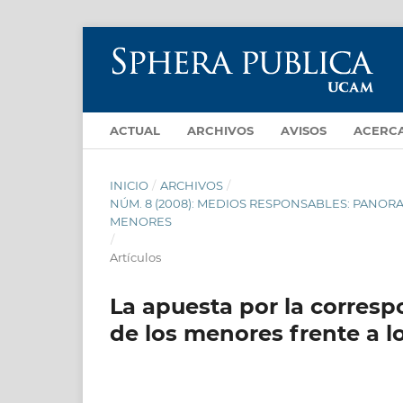
ACTUAL
ARCHIVOS
AVISOS
ACERC
INICIO
/
ARCHIVOS
/
NÚM. 8 (2008): MEDIOS RESPONSABLES: PANO
MENORES
/
Artículos
La apuesta por la corresp
de los menores frente a l