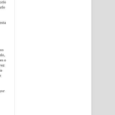
orio
arlo
esta
jos
lo,
es o
vez
de
e
yor