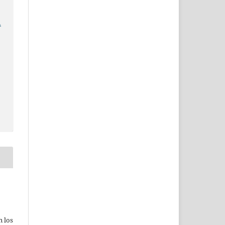
A
n los