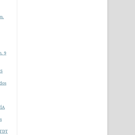
m.
. 9
AS
ados
FÍA
s
 TDT