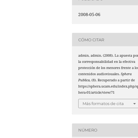
2008-05-06
CÓMO CITAR
admin, admin. (2008). La apuesta po
la corresponsabilidad en la efectiva
protección de los menores frente a lo
contenidos audiovisuales.
Sphera
Publica
, (8). Recuperado a partir de
https://sphera.ucam.edu/index.php/s
hera-01/article/view/71
Más formatos de cita
NÚMERO