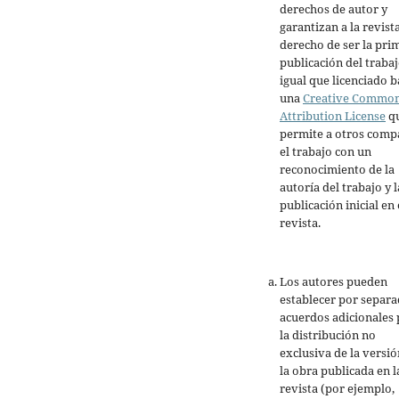
derechos de autor y
garantizan a la revista
derecho de ser la pri
publicación del trabaj
igual que licenciado b
una
Creative Commo
Attribution License
q
permite a otros comp
el trabajo con un
reconocimiento de la
autoría del trabajo y l
publicación inicial en 
revista.
Los autores pueden
establecer por separ
acuerdos adicionales 
la distribución no
exclusiva de la versió
la obra publicada en l
revista (por ejemplo,