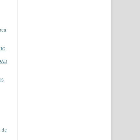
pea
NIO
IDAD
OS
s de