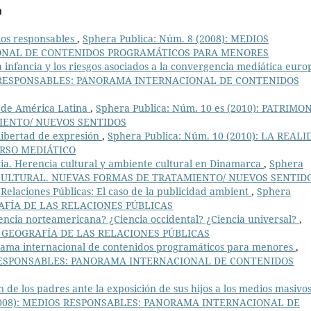
a
ios responsables
,
Sphera Publica: Núm. 8 (2008): MEDIOS
ONAL DE CONTENIDOS PROGRAMÁTICOS PARA MENORES
a infancia y los riesgos asociados a la convergencia mediática euro
IOS RESPONSABLES: PANORAMA INTERNACIONAL DE CONTENIDOS
 de América Latina
,
Sphera Publica: Núm. 10 es (2010): PATRIMO
IENTO/ NUEVOS SENTIDOS
 libertad de expresión
,
Sphera Publica: Núm. 10 (2010): LA REAL
RSO MEDIÁTICO
cia. Herencia cultural y ambiente cultural en Dinamarca
,
Sphera
IO CULTURAL. NUEVAS FORMAS DE TRATAMIENTO/ NUEVOS SENTID
 Relaciones Públicas: El caso de la publicidad ambient
,
Sphera
GRAFÍA DE LAS RELACIONES PÚBLICAS
iencia norteamericana? ¿Ciencia occidental? ¿Ciencia universal?
,
EVA GEOGRAFÍA DE LAS RELACIONES PÚBLICAS
rama internacional de contenidos programáticos para menores
,
OS RESPONSABLES: PANORAMA INTERNACIONAL DE CONTENIDOS
 de los padres ante la exposición de sus hijos a los medios masivo
 (2008): MEDIOS RESPONSABLES: PANORAMA INTERNACIONAL DE