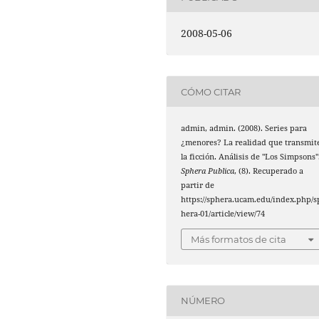
2008-05-06
CÓMO CITAR
admin, admin. (2008). Series para
¿menores? La realidad que transmit
la ficción. Análisis de "Los Simpsons"
Sphera Publica
, (8). Recuperado a
partir de
https://sphera.ucam.edu/index.php/s
hera-01/article/view/74
Más formatos de cita
NÚMERO