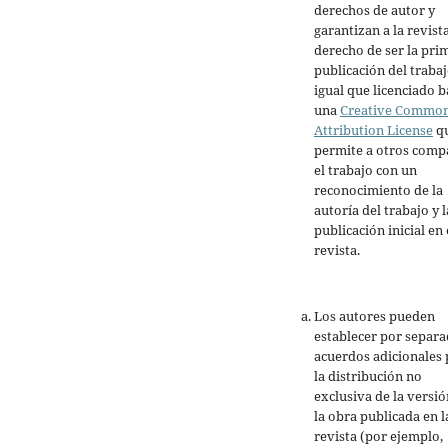
derechos de autor y
garantizan a la revista
derecho de ser la pri
publicación del trabaj
igual que licenciado b
una
Creative Commo
Attribution License
q
permite a otros comp
el trabajo con un
reconocimiento de la
autoría del trabajo y l
publicación inicial en 
revista.
Los autores pueden
establecer por separ
acuerdos adicionales 
la distribución no
exclusiva de la versió
la obra publicada en l
revista (por ejemplo,