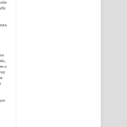
orio
arlo
esta
jos
lo,
es o
vez
de
e
yor