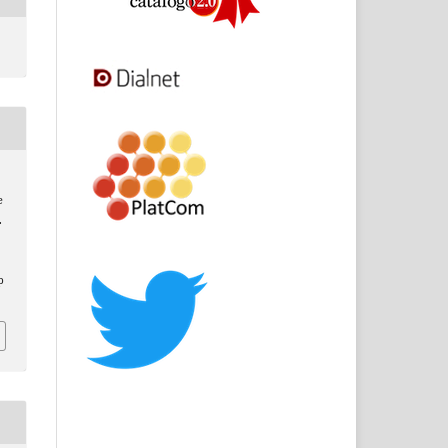
e
.
p