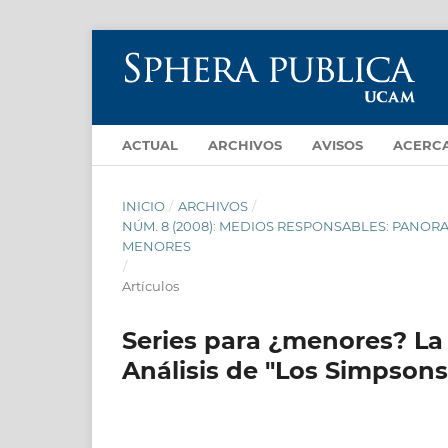
ACTUAL
ARCHIVOS
AVISOS
ACERC
INICIO
/
ARCHIVOS
/
NÚM. 8 (2008): MEDIOS RESPONSABLES: PANO
MENORES
/
Artículos
Series para ¿menores? La 
Análisis de "Los Simpsons