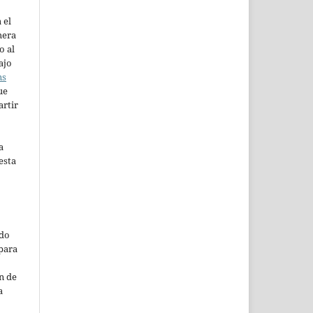
 el
mera
o al
ajo
ns
ue
artir
a
esta
ado
para
n de
a