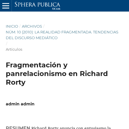
INICIO
/
ARCHIVOS
/
NÚM. 10 (2010): LA REALIDAD FRAGMENTADA. TENDENCIAS
DEL DISCURSO MEDIÁTICO
/
Artículos
Fragmentación y
panrelacionismo en Richard
Rorty
admin admin
RESUMEN
Richard Rorty anuncia con entusiasmo la