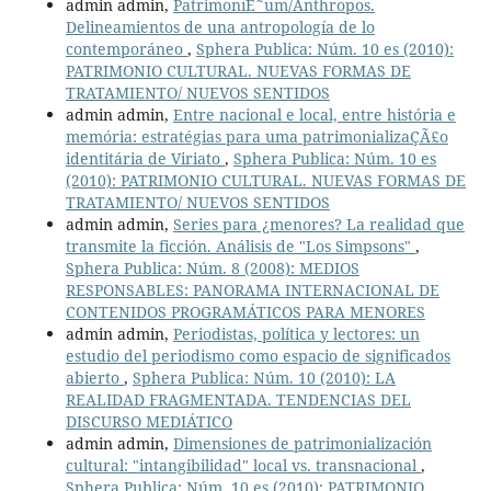
admin admin,
PatrimonıË˜um/Anthropos.
Delineamientos de una antropología de lo
contemporáneo
,
Sphera Publica: Núm. 10 es (2010):
PATRIMONIO CULTURAL. NUEVAS FORMAS DE
TRATAMIENTO/ NUEVOS SENTIDOS
admin admin,
Entre nacional e local, entre história e
memória: estratégias para uma patrimonializaÇÃ£o
identitária de Viriato
,
Sphera Publica: Núm. 10 es
(2010): PATRIMONIO CULTURAL. NUEVAS FORMAS DE
TRATAMIENTO/ NUEVOS SENTIDOS
admin admin,
Series para ¿menores? La realidad que
transmite la ficción. Análisis de "Los Simpsons"
,
Sphera Publica: Núm. 8 (2008): MEDIOS
RESPONSABLES: PANORAMA INTERNACIONAL DE
CONTENIDOS PROGRAMÁTICOS PARA MENORES
admin admin,
Periodistas, política y lectores: un
estudio del periodismo como espacio de significados
abierto
,
Sphera Publica: Núm. 10 (2010): LA
REALIDAD FRAGMENTADA. TENDENCIAS DEL
DISCURSO MEDIÁTICO
admin admin,
Dimensiones de patrimonialización
cultural: "intangibilidad" local vs. transnacional
,
Sphera Publica: Núm. 10 es (2010): PATRIMONIO