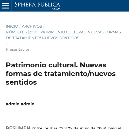
INICIO
/
ARCHIVOS
/
NÚM. 10 ES (2010): PATRIMONIO CULTURAL. NUEVAS FORMAS
DE TRATAMIENTO/ NUEVOS SENTIDOS
/
Presentación
Patrimonio cultural. Nuevas
formas de tratamiento/nuevos
sentidos
admin admin
RESUMEN
Entre los días 27 y 28 de junio de 2008, bajo el