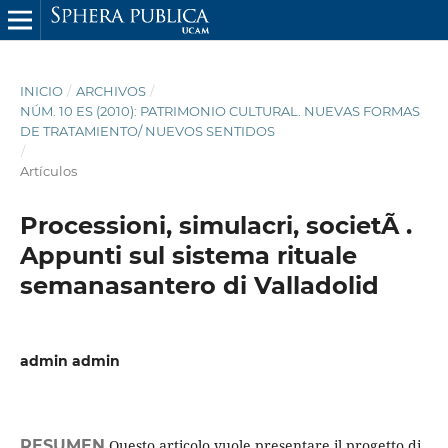
INICIO
/
ARCHIVOS
/
NÚM. 10 ES (2010): PATRIMONIO CULTURAL. NUEVAS FORMAS
DE TRATAMIENTO/ NUEVOS SENTIDOS
/
Artículos
Processioni, simulacri, societÃ .
Appunti sul sistema rituale
semanasantero di Valladolid
admin admin
RESUMEN
Questo articolo vuole presentare il progetto di