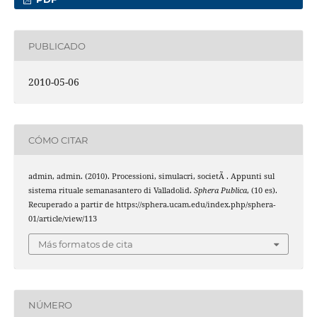
PUBLICADO
2010-05-06
CÓMO CITAR
admin, admin. (2010). Processioni, simulacri, societÃ . Appunti sul
sistema rituale semanasantero di Valladolid.
Sphera Publica
, (10 es).
Recuperado a partir de https://sphera.ucam.edu/index.php/sphera-
01/article/view/113
Más formatos de cita
NÚMERO