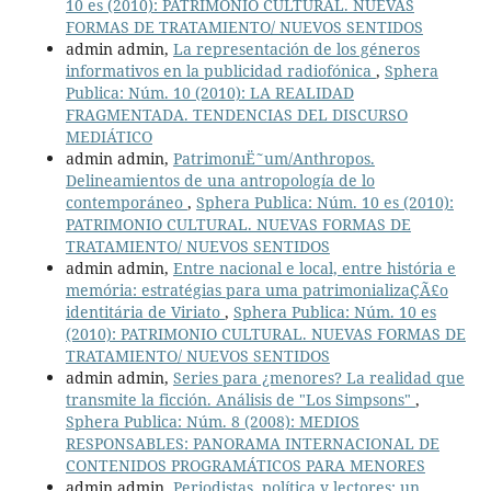
10 es (2010): PATRIMONIO CULTURAL. NUEVAS
FORMAS DE TRATAMIENTO/ NUEVOS SENTIDOS
admin admin,
La representación de los géneros
informativos en la publicidad radiofónica
,
Sphera
Publica: Núm. 10 (2010): LA REALIDAD
FRAGMENTADA. TENDENCIAS DEL DISCURSO
MEDIÁTICO
admin admin,
PatrimonıË˜um/Anthropos.
Delineamientos de una antropología de lo
contemporáneo
,
Sphera Publica: Núm. 10 es (2010):
PATRIMONIO CULTURAL. NUEVAS FORMAS DE
TRATAMIENTO/ NUEVOS SENTIDOS
admin admin,
Entre nacional e local, entre história e
memória: estratégias para uma patrimonializaÇÃ£o
identitária de Viriato
,
Sphera Publica: Núm. 10 es
(2010): PATRIMONIO CULTURAL. NUEVAS FORMAS DE
TRATAMIENTO/ NUEVOS SENTIDOS
admin admin,
Series para ¿menores? La realidad que
transmite la ficción. Análisis de "Los Simpsons"
,
Sphera Publica: Núm. 8 (2008): MEDIOS
RESPONSABLES: PANORAMA INTERNACIONAL DE
CONTENIDOS PROGRAMÁTICOS PARA MENORES
admin admin,
Periodistas, política y lectores: un