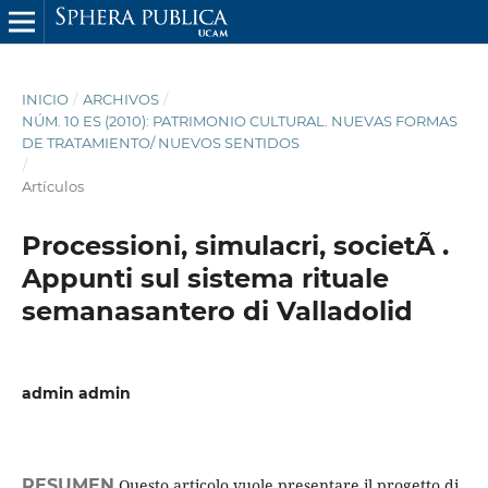
INICIO
/
ARCHIVOS
/
NÚM. 10 ES (2010): PATRIMONIO CULTURAL. NUEVAS FORMAS
DE TRATAMIENTO/ NUEVOS SENTIDOS
/
Artículos
Processioni, simulacri, societÃ .
Appunti sul sistema rituale
semanasantero di Valladolid
admin admin
RESUMEN
Questo articolo vuole presentare il progetto di