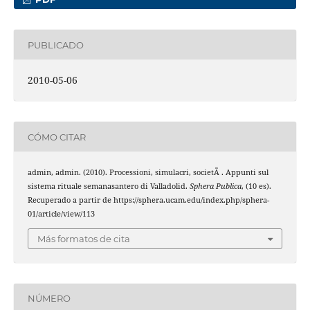
PUBLICADO
2010-05-06
CÓMO CITAR
admin, admin. (2010). Processioni, simulacri, societÃ . Appunti sul
sistema rituale semanasantero di Valladolid.
Sphera Publica
, (10 es).
Recuperado a partir de https://sphera.ucam.edu/index.php/sphera-
01/article/view/113
Más formatos de cita
NÚMERO