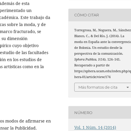
 Además de esta
experimentado un
CÓMO CITAR
académica. Este trabajo da
cas sobre la moda, y de
Torregrosa, M., Noguera, M., Sánchez
 marco fracturado, se
Blanco, C., & Del Río, J. (2014). La
n su dimensión
moda en España ante la convergenci
pírico cuyo objetivo
de Bolonia. Un estudio desde la
estudio de las facultades
perspectiva de la comunicación.
ón en los estudios de
Sphera Publica
,
1
(14), 124–141.
Recuperado a partir de
 artísticas como en la
https://sphera.ucam.edu/index.php/s
hera-01/article/view/174
Más formatos de cita
NÚMERO
los modos de afirmarse en
Vol. 1 Núm. 14 (2014)
nsar la Publicidad.