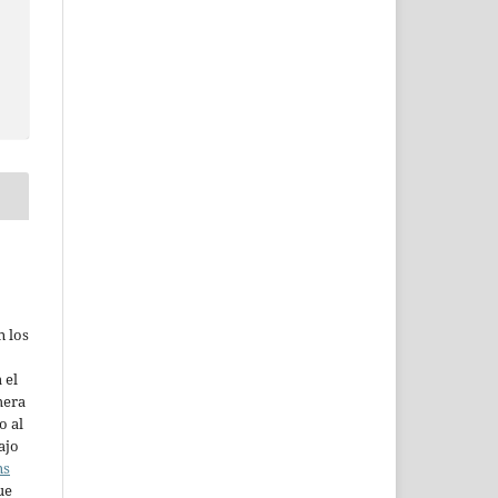
n los
 el
mera
o al
ajo
ns
ue