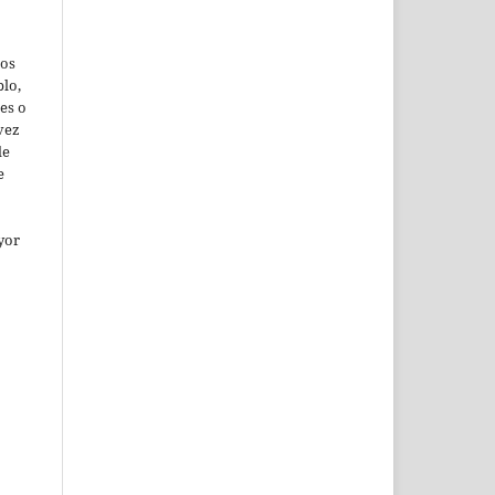
jos
lo,
es o
vez
de
e
yor