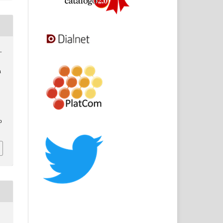
-
a
p