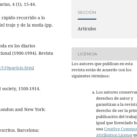
rias, 4 (1), 15-44.
SECCIÓN
n rápido recorrido a lo
del traje y de la moda (pp.
Artículos
oda en los diarios
ional (1900-1994). Revista
LICENCIA
Los autores que publican en esta
b/119paricio.html
revista están de acuerdo con los
siguientes términos:
d society, 1500-1914.
Los autores conserva
derechos de autor y
garantizan a la revista
 London and New York:
derecho de ser la pri
publicación del trabaj
igual que licenciado b
una
Creative Commo
escritos. Barcelona:
Attribution License
q