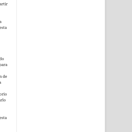
artir
a
esta
ado
para
n de
a
orio
arlo
esta