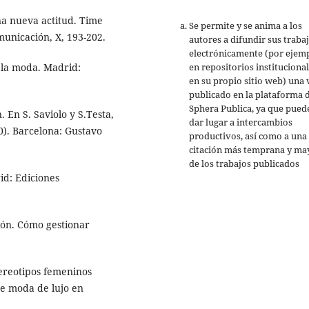
na nueva actitud. Time
Se permite y se anima a los
unicación, X, 193-202.
autores a difundir sus traba
electrónicamente (por ejemp
en repositorios institucional
 la moda. Madrid:
en su propio sitio web) una 
publicado en la plataforma 
Sphera Publica, ya que pued
. En S. Saviolo y S.Testa,
dar lugar a intercambios
0). Barcelona: Gustavo
productivos, así como a una
citación más temprana y ma
de los trabajos publicados
id: Ediciones
ción. Cómo gestionar
tereotipos femeninos
de moda de lujo en