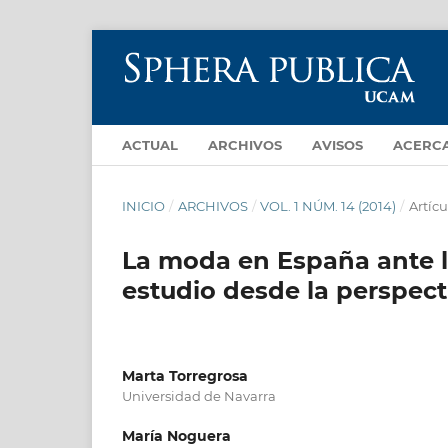
ACTUAL
ARCHIVOS
AVISOS
ACERC
INICIO
/
ARCHIVOS
/
VOL. 1 NÚM. 14 (2014)
/
Artícu
La moda en España ante l
estudio desde la perspec
Marta Torregrosa
Universidad de Navarra
María Noguera