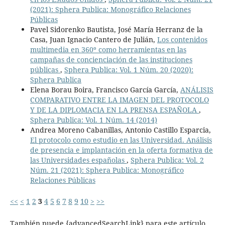
(2021): Sphera Publica: Monográfico Relaciones
Públicas
Pavel Sidorenko Bautista, José María Herranz de la
Casa, Juan Ignacio Cantero de Julián,
Los contenidos
multimedia en 360º como herramientas en las
campañas de concienciación de las instituciones
públicas
,
Sphera Publica: Vol. 1 Núm. 20 (2020):
Sphera Publica
Elena Borau Boira, Francisco García García,
ANÁLISIS
COMPARATIVO ENTRE LA IMAGEN DEL PROTOCOLO
Y DE LA DIPLOMACIA EN LA PRENSA ESPAÑOLA
,
Sphera Publica: Vol. 1 Núm. 14 (2014)
Andrea Moreno Cabanillas, Antonio Castillo Esparcia,
El protocolo como estudio en las Universidad. Análisis
de presencia e implantación en la oferta formativa de
las Universidades españolas
,
Sphera Publica: Vol. 2
Núm. 21 (2021): Sphera Publica: Monográfico
Relaciones Públicas
<<
<
1
2
3
4
5
6
7
8
9
10
>
>>
También puede {advancedSearchLink} para este artículo.