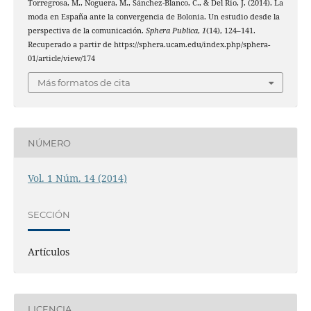
Torregrosa, M., Noguera, M., Sánchez-Blanco, C., & Del Río, J. (2014). La
moda en España ante la convergencia de Bolonia. Un estudio desde la
perspectiva de la comunicación.
Sphera Publica
,
1
(14), 124–141.
Recuperado a partir de https://sphera.ucam.edu/index.php/sphera-
01/article/view/174
Más formatos de cita
NÚMERO
Vol. 1 Núm. 14 (2014)
SECCIÓN
Artículos
LICENCIA