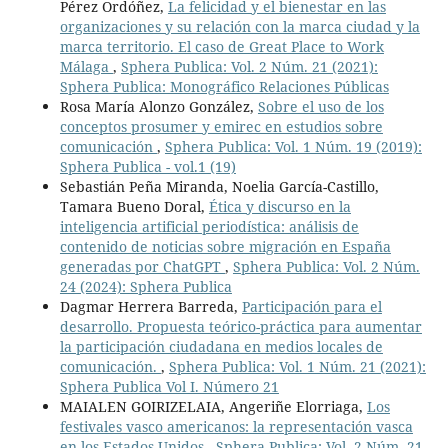
Pérez Ordóñez,
La felicidad y el bienestar en las
organizaciones y su relación con la marca ciudad y la
marca territorio. El caso de Great Place to Work
Málaga
,
Sphera Publica: Vol. 2 Núm. 21 (2021):
Sphera Publica: Monográfico Relaciones Públicas
Rosa María Alonzo González,
Sobre el uso de los
conceptos prosumer y emirec en estudios sobre
comunicación
,
Sphera Publica: Vol. 1 Núm. 19 (2019):
Sphera Publica - vol.1 (19)
Sebastián Peña Miranda, Noelia García-Castillo,
Tamara Bueno Doral,
Ética y discurso en la
inteligencia artificial periodística: análisis de
contenido de noticias sobre migración en España
generadas por ChatGPT
,
Sphera Publica: Vol. 2 Núm.
24 (2024): Sphera Publica
Dagmar Herrera Barreda,
Participación para el
desarrollo. Propuesta teórico-práctica para aumentar
la participación ciudadana en medios locales de
comunicación.
,
Sphera Publica: Vol. 1 Núm. 21 (2021):
Sphera Publica Vol I. Número 21
MAIALEN GOIRIZELAIA, Angeriñe Elorriaga,
Los
festivales vasco americanos: la representación vasca
en los Estados Unidos
,
Sphera Publica: Vol. 2 Núm. 21