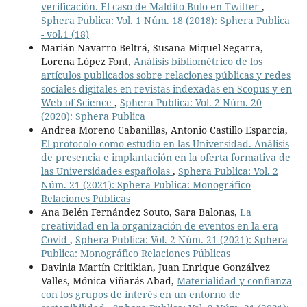
verificación. El caso de Maldito Bulo en Twitter
,
Sphera Publica: Vol. 1 Núm. 18 (2018): Sphera Publica
- vol.1 (18)
Marián Navarro-Beltrá, Susana Miquel-Segarra,
Lorena López Font,
Análisis bibliométrico de los
artículos publicados sobre relaciones públicas y redes
sociales digitales en revistas indexadas en Scopus y en
Web of Science
,
Sphera Publica: Vol. 2 Núm. 20
(2020): Sphera Publica
Andrea Moreno Cabanillas, Antonio Castillo Esparcia,
El protocolo como estudio en las Universidad. Análisis
de presencia e implantación en la oferta formativa de
las Universidades españolas
,
Sphera Publica: Vol. 2
Núm. 21 (2021): Sphera Publica: Monográfico
Relaciones Públicas
Ana Belén Fernández Souto, Sara Balonas,
La
creatividad en la organización de eventos en la era
Covid
,
Sphera Publica: Vol. 2 Núm. 21 (2021): Sphera
Publica: Monográfico Relaciones Públicas
Davinia Martín Critikian, Juan Enrique Gonzálvez
Valles, Mónica Viñarás Abad,
Materialidad y confianza
con los grupos de interés en un entorno de