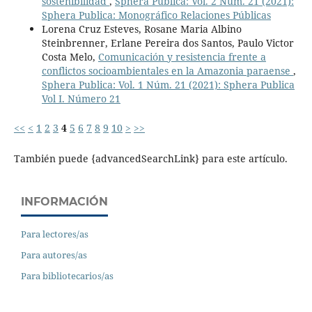
sostenibilidad
,
Sphera Publica: Vol. 2 Núm. 21 (2021):
Sphera Publica: Monográfico Relaciones Públicas
Lorena Cruz Esteves, Rosane Maria Albino
Steinbrenner, Erlane Pereira dos Santos, Paulo Victor
Costa Melo,
Comunicación y resistencia frente a
conflictos socioambientales en la Amazonia paraense
,
Sphera Publica: Vol. 1 Núm. 21 (2021): Sphera Publica
Vol I. Número 21
<<
<
1
2
3
4
5
6
7
8
9
10
>
>>
También puede {advancedSearchLink} para este artículo.
INFORMACIÓN
Para lectores/as
Para autores/as
Para bibliotecarios/as