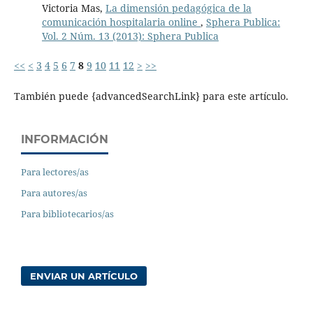
Victoria Mas,
La dimensión pedagógica de la
comunicación hospitalaria online
,
Sphera Publica:
Vol. 2 Núm. 13 (2013): Sphera Publica
<<
<
3
4
5
6
7
8
9
10
11
12
>
>>
También puede {advancedSearchLink} para este artículo.
INFORMACIÓN
Para lectores/as
Para autores/as
Para bibliotecarios/as
ENVIAR UN ARTÍCULO