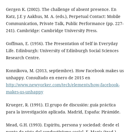
Gergen K. (2002). The challenge of absent presence. En
Katz, J.E y Aakhus, M. A. (eds.), Perpetual Contact: Mobile
Communication, Private Talk, Public Performance (pp. 227-
241). Cambridge: Cambridge University Press.
Goffman, E. (1956). The Presentation of Self in Everyday
Life. Edinburgh: University of Edinburgh Social Sciences
Research Centre.
Konnikova, M. (2013, septiembre). How Facebook makes us
unhappy. Consultado en enero de 2015 en
http://www.newyorker.com/tech/elements/how-facebook-
makes-us-unhappy
Krueger, R. (1991). El grupo de discusión: guía práctica
para la investigación aplicada. Madrid, España: Pirámide.
Mead, G.H. (1993). Espíritu, persona y sociedad: desde el
punto de vista del conductivismo social. F. Mazía (trad.).