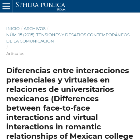
INICIO
/
ARCHIVOS
/
NÚM. 15 (2015): TENSIONES Y DESAFÍOS CONTEMPORÁNEOS
DE LA COMUNICACIÓN
/
Artículos
Diferencias entre interacciones
presenciales y virtuales en
relaciones de universitarios
mexicanos (Differences
between face-to-face
interactions and virtual
interactions in romantic
relationships of Mexican college