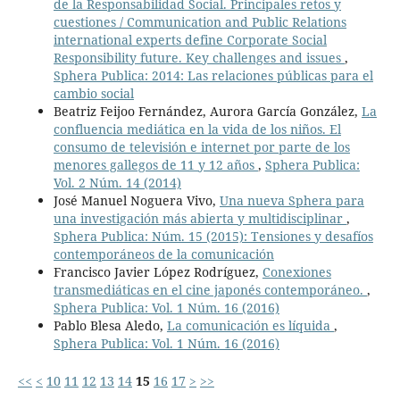
de la Responsabilidad Social. Principales retos y
cuestiones / Communication and Public Relations
international experts define Corporate Social
Responsibility future. Key challenges and issues
,
Sphera Publica: 2014: Las relaciones públicas para el
cambio social
Beatriz Feijoo Fernández, Aurora García González,
La
confluencia mediática en la vida de los niños. El
consumo de televisión e internet por parte de los
menores gallegos de 11 y 12 años
,
Sphera Publica:
Vol. 2 Núm. 14 (2014)
José Manuel Noguera Vivo,
Una nueva Sphera para
una investigación más abierta y multidisciplinar
,
Sphera Publica: Núm. 15 (2015): Tensiones y desafíos
contemporáneos de la comunicación
Francisco Javier López Rodríguez,
Conexiones
transmediáticas en el cine japonés contemporáneo.
,
Sphera Publica: Vol. 1 Núm. 16 (2016)
Pablo Blesa Aledo,
La comunicación es líquida
,
Sphera Publica: Vol. 1 Núm. 16 (2016)
<<
<
10
11
12
13
14
15
16
17
>
>>