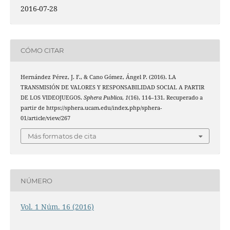
2016-07-28
CÓMO CITAR
Hernández Pérez, J. F., & Cano Gómez, Ángel P. (2016). LA
TRANSMISIÓN DE VALORES Y RESPONSABILIDAD SOCIAL A PARTIR
DE LOS VIDEOJUEGOS.
Sphera Publica
,
1
(16), 114–131. Recuperado a
partir de https://sphera.ucam.edu/index.php/sphera-
01/article/view/267
Más formatos de cita
NÚMERO
Vol. 1 Núm. 16 (2016)