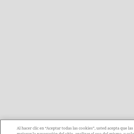
Al hacer clic en “Aceptar todas las cookies”, usted acepta que la
mejorar la navegación del sitio, analizar el uso del mismo, y co