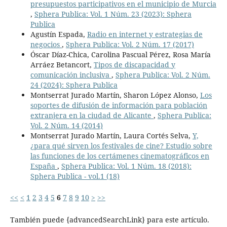
presupuestos participativos en el municipio de Murcia
,
Sphera Publica: Vol. 1 Núm. 23 (2023): Sphera
Publica
Agustín Espada,
Radio en internet y estrategias de
negocios
,
Sphera Publica: Vol. 2 Núm. 17 (2017)
Óscar Díaz-Chica, Carolina Pascual Pérez, Rosa María
Arráez Betancort,
Tipos de discapacidad y
comunicación inclusiva
,
Sphera Publica: Vol. 2 Núm.
24 (2024): Sphera Publica
Montserrat Jurado Martín, Sharon López Alonso,
Los
soportes de difusión de información para población
extranjera en la ciudad de Alicante
,
Sphera Publica:
Vol. 2 Núm. 14 (2014)
Montserrat Jurado Martín, Laura Cortés Selva,
Y,
¿para qué sirven los festivales de cine? Estudio sobre
las funciones de los certámenes cinematográficos en
España
,
Sphera Publica: Vol. 1 Núm. 18 (2018):
Sphera Publica - vol.1 (18)
<<
<
1
2
3
4
5
6
7
8
9
10
>
>>
También puede {advancedSearchLink} para este artículo.