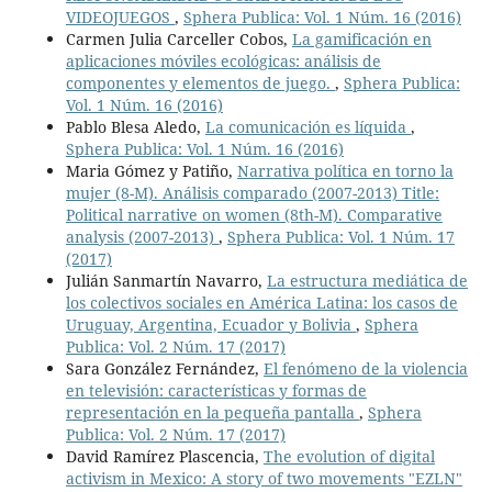
VIDEOJUEGOS
,
Sphera Publica: Vol. 1 Núm. 16 (2016)
Carmen Julia Carceller Cobos,
La gamificación en
aplicaciones móviles ecológicas: análisis de
componentes y elementos de juego.
,
Sphera Publica:
Vol. 1 Núm. 16 (2016)
Pablo Blesa Aledo,
La comunicación es líquida
,
Sphera Publica: Vol. 1 Núm. 16 (2016)
Maria Gómez y Patiño,
Narrativa política en torno la
mujer (8-M). Análisis comparado (2007-2013) Title:
Political narrative on women (8th-M). Comparative
analysis (2007-2013)
,
Sphera Publica: Vol. 1 Núm. 17
(2017)
Julián Sanmartín Navarro,
La estructura mediática de
los colectivos sociales en América Latina: los casos de
Uruguay, Argentina, Ecuador y Bolivia
,
Sphera
Publica: Vol. 2 Núm. 17 (2017)
Sara González Fernández,
El fenómeno de la violencia
en televisión: características y formas de
representación en la pequeña pantalla
,
Sphera
Publica: Vol. 2 Núm. 17 (2017)
David Ramírez Plascencia,
The evolution of digital
activism in Mexico: A story of two movements "EZLN"