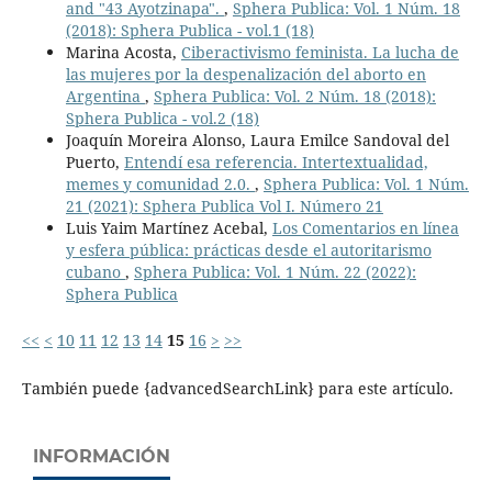
and "43 Ayotzinapa".
,
Sphera Publica: Vol. 1 Núm. 18
(2018): Sphera Publica - vol.1 (18)
Marina Acosta,
Ciberactivismo feminista. La lucha de
las mujeres por la despenalización del aborto en
Argentina
,
Sphera Publica: Vol. 2 Núm. 18 (2018):
Sphera Publica - vol.2 (18)
Joaquín Moreira Alonso, Laura Emilce Sandoval del
Puerto,
Entendí esa referencia. Intertextualidad,
memes y comunidad 2.0.
,
Sphera Publica: Vol. 1 Núm.
21 (2021): Sphera Publica Vol I. Número 21
Luis Yaim Martínez Acebal,
Los Comentarios en línea
y esfera pública: prácticas desde el autoritarismo
cubano
,
Sphera Publica: Vol. 1 Núm. 22 (2022):
Sphera Publica
<<
<
10
11
12
13
14
15
16
>
>>
También puede {advancedSearchLink} para este artículo.
INFORMACIÓN